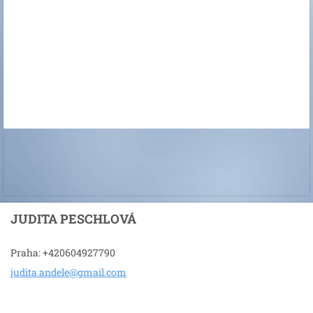
JUDITA PESCHLOVÁ
Praha: +420604927790
judita.a
ndele@gm
ail.com