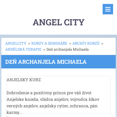
ANGEL CITY
ANGELCITY
>
KURZY A SEMINÁŘE
>
ARCHÍV KURZŮ
>
ANDĚLSKÁ TERAPIE
>
Deň archanjela Michaela
DEŇ ARCHANJELA MICHAELA
ANJELSKY KURZ
Dobrodenie a pozitívny prínos pre váš život
Anjelske knieža, vládca anjelov, vojvodca šíkov
verných anjelov, anjelsky rytier, ochranca, pán
karmy...