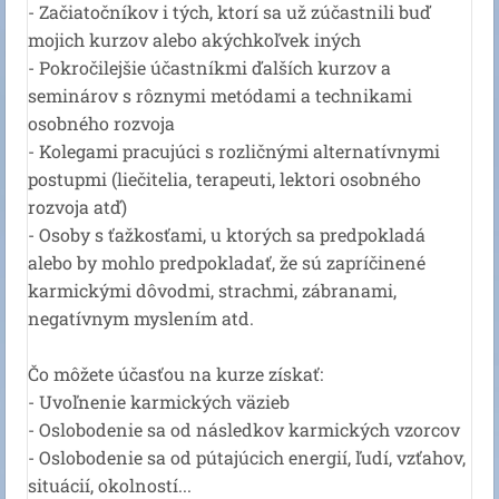
- Začiatočníkov i tých, ktorí sa už zúčastnili buď
mojich kurzov alebo akýchkoľvek iných
- Pokročilejšie účastníkmi ďalších kurzov a
seminárov s rôznymi metódami a technikami
osobného rozvoja
- Kolegami pracujúci s rozličnými alternatívnymi
postupmi (liečitelia, terapeuti, lektori osobného
rozvoja atď)
- Osoby s ťažkosťami, u ktorých sa predpokladá
alebo by mohlo predpokladať, že sú zapríčinené
karmickými dôvodmi, strachmi, zábranami,
negatívnym myslením atd.
Čo môžete účasťou na kurze získať:
- Uvoľnenie karmických väzieb
- Oslobodenie sa od následkov karmických vzorcov
- Oslobodenie sa od pútajúcich energií, ľudí, vzťahov,
situácií, okolností...