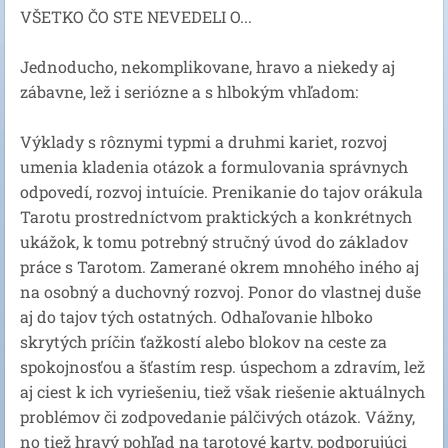
VŠETKO ČO STE NEVEDELI O...
Jednoducho, nekomplikovane, hravo a niekedy aj
zábavne, lež i seriózne a s hlbokým vhľadom:
Výklady s rôznymi typmi a druhmi kariet, rozvoj
umenia kladenia otázok a formulovania správnych
odpovedí, rozvoj intuície. Prenikanie do tajov orákula
Tarotu prostredníctvom praktických a konkrétnych
ukážok, k tomu potrebný stručný úvod do základov
práce s Tarotom. Zamerané okrem mnohého iného aj
na osobný a duchovný rozvoj. Ponor do vlastnej duše
aj do tajov tých ostatných. Odhaľovanie hlboko
skrytých príčin ťažkostí alebo blokov na ceste za
spokojnosťou a šťastím resp. úspechom a zdravím, lež
aj ciest k ich vyriešeniu, tiež však riešenie aktuálnych
problémov či zodpovedanie pálčivých otázok. Vážny,
no tiež hravý pohľad na tarotové karty, podporujúci