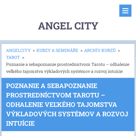
ANGEL CITY
ANGELCITY
>
KURZY A SEMINÁŘE
>
ARCHÍV KURZŮ
>
TAROT
>
Poznanie a sebapoznanie prostredníctvom Tarotu – odhalenie
veľkého tajomstva výkladových systémov a rozvoj intuície
POZNANIE A SEBAPOZNANIE
PROSTREDNÍCTVOM TAROTU –
ODHALENIE VEĽKÉHO TAJOMSTVA
VÝKLADOVÝCH SYSTÉMOV A ROZVOJ
INTUÍCIE