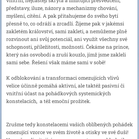
vnitřní, nejčastěji skrytá a limitující přesvědčení,
představy, iluze, názory a mechanizmy chování,
myšlení, cítění. A pak přitahujeme do svého bytí
přesně to, co odráží a zrcadlí. Žijeme pak v jakémsi
zakletém království, sami zakleti, a nemůžeme plně
rozvinout ani svůj potenciál, ani využít všechny své
schopnosti, příležitosti, možnosti. Čekáme na prince,
který nás osvobodí a zruší kouzlo, jímž jsme zakleli
sami sebe. Řešení však máme sami v sobě!
K odblokování a transformaci omezujících vlivů
velice účinně pomáhá aktivní, ale taktéž pasivní či
vnitřní účast na pohádkových systemických
konstelacích, a též emoční prožitek.
Zrušme tedy konstelacemi vašich oblíbených pohádek
omezující vzorce ve svém životě a otisky ve své duši!