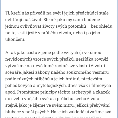
Ti, kteří nás přivedli na svět i jejich předchůdci stále
ovlifňují náš život. Stejně jako my sami budeme
jednou ovlivňovat životy svých potomků – bez ohledu
na to, jestli ještě v průběhu života, nebo i po jeho
ukončení.
A tak jako často žijeme podle vžitých (a většinou
nevědomých) vzorce svých předků, nezřídka rovněž
vytváříme na nevědomé rovině své vlastní životní
scénáře, jakési zákony našeho soukromého vesmíru
podle různých příběhů a jejich hrdinů, především
pohádkových a mytologických, dnes však i filmových
apod. Promítáme principy těchto archetypů a zkazek
do svého vnějšího světa a průběhu svého života
stejně, jako je žijeme ve svém nitru, jelikož přebývání
hluboce v naší psýché. Na jejich základě utváříme svá