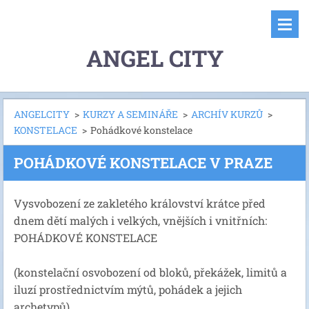
ANGEL CITY
ANGELCITY
>
KURZY A SEMINÁŘE
>
ARCHÍV KURZŮ
>
KONSTELACE
>
Pohádkové konstelace
POHÁDKOVÉ KONSTELACE V PRAZE
Vysvobození ze zakletého království krátce před
dnem dětí malých i velkých, vnějších i vnitřních:
POHÁDKOVÉ KONSTELACE
(konstelační osvobození od bloků, překážek, limitů a
iluzí prostřednictvím mýtů, pohádek a jejich
archetypů)