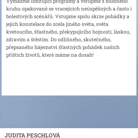
Vymažme limitující programy a vstupme z bludného
kruhu opakovaně se vracejících neúspěšných a často i
bolestivých scénářů. Vstupme spolu skrze pohádky a
jejich konstelace do zcela jiného světa, světa
kvetoucího, šťastného, překypujícího hojností, láskou,
zdravím a štěstím. Do odlišného, skutečného,
přepsaného hájemství šťastných pohádek našich
příštích životů, které máme na dosah!
JUDITA PESCHLOVÁ