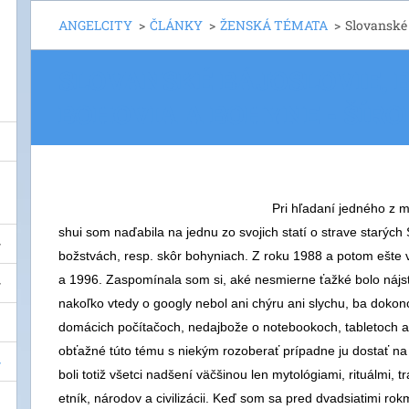
ANGELCITY
>
ČLÁNKY
>
ŽENSKÁ TÉMATA
>
Slovanské 
SLOVANSKÉ BÁJOSLOVIE, 
BOHOVIA A BOHYNE - ŠÍR
Pri hľadaní jedného z 
shui som naďabila na jednu zo svojich statí o strave starých
božstvách, resp. skôr bohyniach. Z roku 1988 a potom ešte 
a 1996. Zaspomínala som si, aké nesmierne ťažké bolo nájs
nakoľko vtedy o googly nebol ani chýru ani slychu, ba dokonc
domácich počítačoch, nedajbože o notebookoch, tabletoch a 
obťažné túto tému s niekým rozoberať prípadne ju dostať n
boli totiž všetci nadšení väčšinou len mytológiami, rituálmi, 
etník, národov a civilizácii. Keď som sa pred dvadsiatimi rok