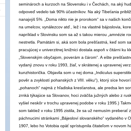
seminároch a kurzoch na Slovensku i v Čechách, na aký hudob
odpoveď vedelo tak 90% účastníkov. Na aký Tibeťania pribl
nanajvýš 5%. „Doma nikto nie je prorokom“ sa v našich konč
na umelcov, vynálezcov atď., lež i na vlastné bájoslovia, kore
napríklad v Slovinsku som sa až s takou mierou „amnézie rodo
nestretla. Pamätám si, aká som bola prešťastná, keď som 
pracujúcej v univerzitnej knižnici dostala aspoň v čitárni ku
„Slovenským obyčajom, poverám a čárom“. A ešte prešťastnej
vydaný znovu v roku 1993, žiaľ, v skrátenej a upravenej verzi
kunzhistorička. Objavila som u nej doma „Indiculus superst
pověr a zvyklostí pohanských z VIII. věku“), ktorý síce hovo
„pohanoch“ najmä z hľadiska kresťanstva, ale predsa len so
zrnká týkajúce sa Slovanov, hoci zväčša južných alebo z ruske
vyšiel neskôr v trochu upravenej podobe v roku 1995.) Takm
som taktiež v roku 1995 zistila, že sa už nemusím preberať
páchnucimi stránkami „Bájesloví slovanského“ vydaného v O
1907, lebo ho Votobia opäť sprístupnila čitateľom v novom há