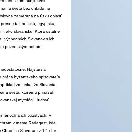
vým fanúšikom akejkoľvek
ímania sveta bez ohľadu na
 výslovne zameraná na úzku oblasť
 presne tak antickú, egyptskú,
ľmi, ako slovanskú. Ktorá ostatne
h i východných Slovanov s ich
ším pozemským nebom...
nedostatočné. Najstaršia
je práca byzantského spisovateľa
napríklad zmienka, že Slovania
ána sveta, ktorému prinášali
slovanskej mytológii ľudovú
h kmeňoch a ich božstvách. V
ý chrám v meste Radagast, kde
 Chronica Slavorum z 12. stor.