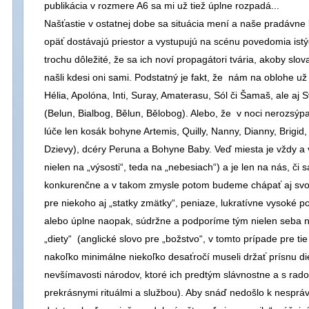
publikácia v rozmere A6 sa mi už tiež úplne rozpadá...
Našťastie v ostatnej dobe sa situácia mení a naše pradávne bo
opäť dostávajú priestor a vystupujú na scénu povedomia istýc
trochu dôležité, že sa ich noví propagátori tvária, akoby slov
našli kdesi oni sami. Podstatný je fakt, že nám na oblohe už
Hélia, Apolóna, Inti, Suray, Amaterasu, Sól či Šamaš, ale aj
(Belun, Bialbog, Bělun, Bělobog). Alebo, že v noci nerozsýp
lúče len kosák bohyne Artemis, Quilly, Nanny, Dianny, Brigid,
Dzievy), dcéry Peruna a Bohyne Baby. Veď miesta je vždy a 
nielen na „výsosti“, teda na „nebesiach“) a je len na nás, č
konkurenčne a v takom zmysle potom budeme chápať aj svoj
pre niekoho aj „statky zmätky“, peniaze, lukratívne vysoké p
alebo úplne naopak, súdržne a podporíme tým nielen seba 
„diety“ (anglické slovo pre „božstvo“, v tomto prípade pre ti
nakoľko minimálne niekoľko desaťročí museli držať prísnu di
nevšímavosti národov, ktoré ich predtým slávnostne a s rado
prekrásnymi rituálmi a službou). Aby snáď nedošlo k nesprávn