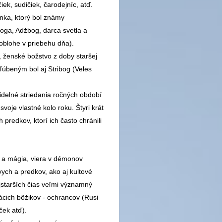
iek, sudičiek, čarodejníc, atď.
nka, ktorý bol známy
oga, Adžbog, darca svetla a
 oblohe v priebehu dňa).
ženské božstvo z doby staršej
ľúbeným bol aj Stribog (Veles
videlné striedania ročných období
svoje vlastné kolo roku. Štyri krát
h predkov, ktorí ich často chránili
a a mágia, viera v démonov
vych a predkov, ako aj kultové
ajstarších čias veľmi významný
cich bôžikov - ochrancov (Rusi
ček atď).