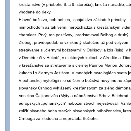
kresťanstvo (v priebehu 8. a 9. storočia), knieža nariadilo, a
vhodené do rieky.
Hlavné božstvo, boh nebies, spájal dva základné princípy – 
mimochodom až tak veľmi nerozchádza s kresťanským videní
charakter. Prvý, ten pozitívny, predstavoval Belbog a druhý,
Zlobog, pravdepodobne vzniknutý skutočne až pod vplyvom 
stretávame s „čiernymi božstvami“ v Osirisovi a Izis (Isis), v 
v Deméter či v Hekaté, v niektorých kultoch v Afrodite a Di
v kresťanstve sa stretávame s čiernej Pannou Máriou Bohoro
kultoch i s čiernym Ježišom. V mnohých mytológiách sveta je
V pohanskej mytológii nie sú čierne božstvá nevyhnutne zápo
slovanský Crnbog vyhlásený kresťanstvom za zlého démona
Veselina Čajkanoviča (Mýty a náboženstvo Srbov, Belehrad, 1
európskych „pohanských“ náboženstvách nejestvovali. Vzhľ
zničiť hlavného boha starých slovanských náboženstiev, kres
Crnboga za zloducha a nepriateľa Božieho.