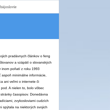
bájoslovie
BOŽSTVÁ,
OM EURÓPY
mojich pradávnych článkov o feng
 Slovanov a vzápätí o slovanských
v inom poňatí z roku 1993
ť aspoň minimálne informácie,
a ani veľmi o internete či
pod. A nielen to, bolo vôbec
a stránky časopisov. Donedávna
tradíciami, zvykosloviami cudzích
mi spýtala na niektorých svojich