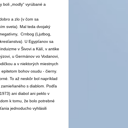
by boli „modly“ vyrúbané a
dobro a zlo (v čom sa
m sveta). Mal teda dvojaký
 negatívny, Crnbog (Ljutbog,
kresťanstva). U Egypťanov sa
hinduizme v Šivovi a Kálí, v antike
onýzovi, u Germánov vo Vodanovi,
dičkou a v niektorých miestnych
 epitetom bohov osudu - čierny.
rné. To až neskôr bol napríklad
 zamieňaného s diablom. Podľa
973) ani diabol ani peklo v
adom k tomu, že bolo potrebné
ťania jednoducho vyhlásili