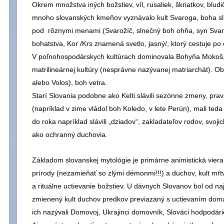
Okrem množstva iných božstiev, víl, rusaliek, škriatkov, bludič
mnoho slovanských kmeňov vyznávalo kult Svaroga, boha sl
pod rôznymi menami (Svarožíč, slnečný boh ohňa, syn Svar
bohatstva, Kor /Krs znamená svetlo, jasný/, ktorý cestuje po
V poľnohospodárskych kultúrach dominovala Bohyňa Mokoš, 
matrilineárnej kultúry (nesprávne nazývanej matriarchát). Ob
alebo Volos), boh vetra.
Starí Slovania podobne ako Kelti slávili sezónne zmeny, pra
(napríklad v zime vládol boh Koledo, v lete Perún), mali teda 
do roka napríklad slávili „dziadov“, zakladateľov rodov, svojic
ako ochranný duchovia.
Základom slovanskej mytológie je primárne animistická vier
prírody (nezamieňať so zlými démonmi!!!) a duchov, kult mŕt
a rituálne uctievanie božstiev. U dávnych Slovanov bol od n
zmienený kult duchov predkov previazaný s uctievaním domá
ich nazývali Domovoj, Ukrajinci domovník, Slováci hodpodári