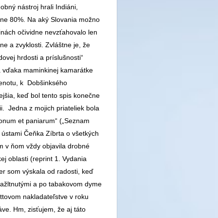
ný nástroj hrali Indiáni,
ižne 80%. Na aký Slovania možno
inách očividne nevzťahovalo len
ne a zvyklosti. Zvláštne je, že
vej hrdosti a príslušnosti“
sa vďaka maminkinej kamarátke
 klenotu, k Dobšinksého
šia, keď bol tento spis konečne
i. Jedna z mojich priateliek bola
itionum et paniarum“ („Seznam
rí ústami Čeňka Zíbrta o všetkých
m v ňom vždy objavila drobné
j oblasti (reprint 1. Vydania
er som výskala od radosti, keď
 zažltnutými a po tabakovom dyme
ttovom nakladateľstve v roku
ve. Hm, zisťujem, že aj táto