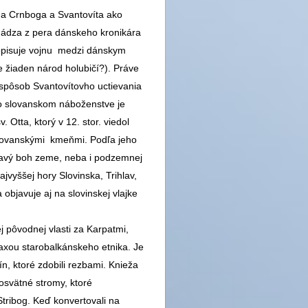
 Crnboga a Svantovíta ako
hádza z pera dánskeho kronikára
popisuje vojnu medzi dánskym
žiaden národ holubičí?). Práve
 spôsob Svantovítovho uctievania
o slovanskom náboženstve je
 Otta, ktorý v 12. stor. viedol
 slovanskými kmeňmi. Podľa jeho
hlavý boh zeme, neba i podzemnej
jvyššej hory Slovinska, Trihlav,
objavuje aj na slovinskej vlajke
ej pôvodnej vlasti za Karpatmi,
axou starobalkánskeho etnika. Je
ín, ktoré zdobili rezbami. Knieža
osvätné stromy, ktoré
tribog. Keď konvertovali na