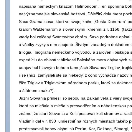
napísaná nemeckým kňazom Helmondom. Ten spomína boha
najvýznamnejšie slovanské božstvá. Dôležitý dokument poc
Saxo Gramaticusa, ktorí vo svojej knihe „Gesta Danorum“ 
kráľom Waldemarom a slovanskými kmeňmi z r. 1168. (takže 
vtedy bol zničený Svantovítov chrám. Saxo podrobne opísal
a všetky zvyky s ním spojené. Štvrtým zásadným dokladom 
trilógia, biografia nemeckého vojvodcu a zároveň i biskupa sv.
expedíciu do oblastí v blízkosti Baltského mora obývaných
údajov bol hlavným bohom tamojších Slovanov Triglav, troj
ríše (nuž, zamysleli ste sa niekedy, z čoho vychádza názov na
čiže Triglav v Triglavskom národnom parku, ktorý sa dokonca 
a štátnom znaku?).
Južní Slovania priniesli so sebou na Balkán veľa z viery svoj
ktorá sa miešala a mieša s presvedčením a náboženskou pr
známe, že starí Slovania a Kelti pestovali kult stromov a rastl
Vladimír dal v r. 890 umiestniť na rôznych miestach takéto p
predstavovali bohov akými sú Perún, Kor, Dažbog, Simargl, S