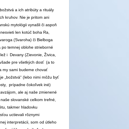
žstvá a ich atribúty a rituály
h kruhov. Nie je pritom ani
anskú mytológii vynašli či aspoň
 nesvieti len kotúč boha Ra,
 Svaroga (Svaroha) či Bielboga
a po temnej oblohe strieborné
 lež i Devany (Zievonie, Živica,
všade pre všetkých dosť (a to
i sa my sami budeme chovať
e „božstvá“ (lebo nimi môžu byť
osty, prípadne čokoľvek iné)
navzájom, ale aj naše zmienené
e naše slovanské celkom trefné,
étu, takmer hladovku
sťou uctievali rôznymi
ej interpretácii, som od útleho