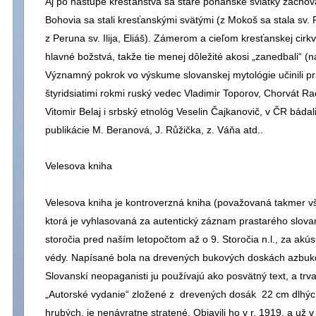
Aj po nástupe kresťanstva sa staré pohanské sviatky zacho
Bohovia sa stali kresťanskými svätými (z Mokoš sa stala sv. P
z Peruna sv. Ilija, Eliáš). Zámerom a cieľom kresťanskej cir
hlavné božstvá, takže tie menej dôležité akosi „zanedbali“ (n
Významný pokrok vo výskume slovanskej mytológie učinili prib
štyridsiatimi rokmi ruský vedec Vladimir Toporov, Chorvát Ra
Vitomir Belaj i srbský etnológ Veselin Čajkanovič, v ČR bádal
publikácie M. Beranová, J. Růžička, z. Váňa atd..
Velesova kniha
Velesova kniha je kontroverzná kniha (považovaná takmer vše
ktorá je vyhlasovaná za autentický záznam prastarého slov
storočia pred naším letopočtom až o 9. Storočia n.l., za akús
védy. Napísané bola na drevených bukových doskách azbuk
Slovanskí neopaganisti ju používajú ako posvätný text, a trv
„Autorské vydanie“ zložené z drevených dosák 22 cm dlhýc
hrubých, je nenávratne stratené. Objavili ho v r. 1919. a už v