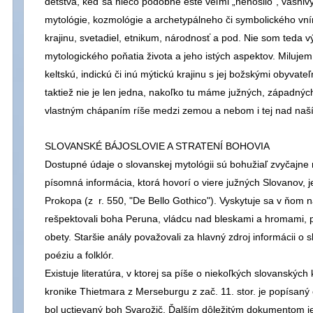
detstva, keď sa niečo podobné ešte veľmi „nenosilo“, vášni
mytológie, kozmológie a archetypálneho či symbolického vn
krajinu, svetadiel, etnikum, národnosť a pod. Nie som teda
mytologického poňatia života a jeho istých aspektov. Milujem
keltskú, indickú či inú mýtickú krajinu s jej božskými obyvate
taktiež nie je len jedna, nakoľko tu máme južných, západnýc
vlastným chápaním ríše medzi zemou a nebom i tej nad na
SLOVANSKÉ BÁJOSLOVIE A STRATENÍ BOHOVIA
Dostupné údaje o slovanskej mytológii sú bohužiaľ zvyčajne 
písomná informácia, ktorá hovorí o viere južných Slovanov, 
Prokopa (z r. 550, "De Bello Gothico"). Vyskytuje sa v ňom 
rešpektovali boha Peruna, vládcu nad bleskami a hromami, p
obety. Staršie anály považovali za hlavný zdroj informácii o 
poéziu a folklór.
Existuje literatúra, v ktorej sa píše o niekoľkých slovanskýc
kronike Thietmara z Merseburgu z zač. 11. stor. je popísan
bol uctievaný boh Svarožič. Ďalším dôležitým dokumentom je