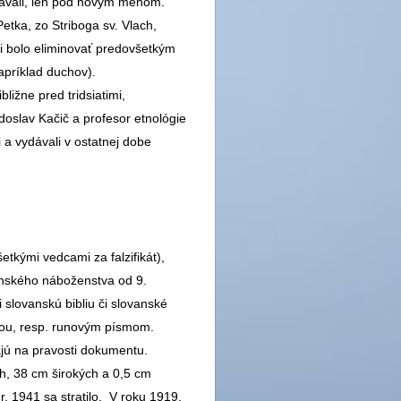
vávali, len pod novým menom.
etka, zo Striboga sv. Vlach,
kvi bolo eliminovať predovšetkým
apríklad duchov).
ližne pred tridsiatimi,
doslav Kačič a profesor etnológie
i a vydávali v ostatnej dobe
tkými vedcami za falzifikát),
anského náboženstva od 9.
i slovanskú bibliu či slovanské
ou, resp. runovým písmom.
ajú na pravosti dokumentu.
h, 38 cm širokých a 0,5 cm
 r. 1941 sa stratilo. V roku 1919.