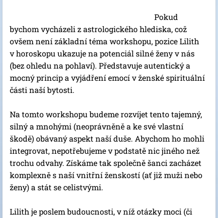
Pokud
bychom vycházeli z astrologického hlediska, což
ovšem není základní téma workshopu, pozice Lilith
v horoskopu ukazuje na potenciál silné ženy v nás
(bez ohledu na pohlaví). Představuje autentický a
mocný princip a vyjádření emocí v ženské spirituální
části naší bytosti.
Na tomto workshopu budeme rozvíjet tento tajemný,
silný a mnohými (neoprávněně a ke své vlastní
škodě) obávaný aspekt naší duše. Abychom ho mohli
integrovat, nepotřebujeme v podstatě nic jiného než
trochu odvahy. Získáme tak společně šanci zacházet
komplexně s naší vnitřní ženskostí (ať již muži nebo
ženy) a stát se celistvými.
Lilith je poslem budoucnosti, v níž otázky moci (či