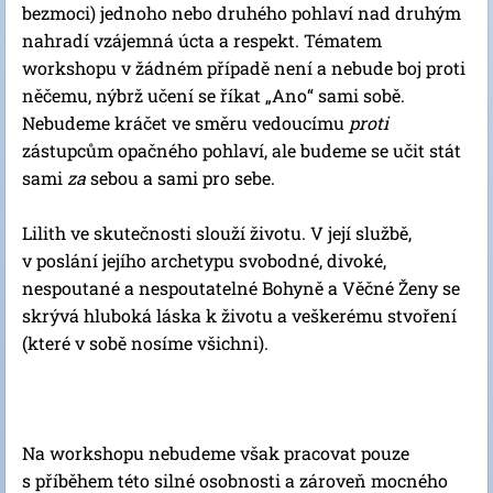
bezmoci) jednoho nebo druhého pohlaví nad druhým
nahradí vzájemná úcta a respekt. Tématem
workshopu v žádném případě není a nebude boj proti
něčemu, nýbrž učení se říkat „Ano“ sami sobě.
Nebudeme kráčet ve směru vedoucímu
proti
zástupcům opačného pohlaví, ale budeme se učit stát
sami
za
sebou a sami pro sebe.
Lilith ve skutečnosti slouží životu. V její službě,
v poslání jejího archetypu svobodné, divoké,
nespoutané a nespoutatelné Bohyně a Věčné Ženy se
skrývá hluboká láska k životu a veškerému stvoření
(které v sobě nosíme všichni).
Na workshopu nebudeme však pracovat pouze
s příběhem této silné osobnosti a zároveň mocného