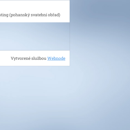
ting (pohanský svatební obřad)
Vytvorené službou
Webnode