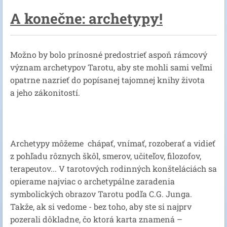
A konečne: archetypy!
Možno by bolo prínosné predostrieť aspoň rámcový
význam archetypov Tarotu, aby ste mohli sami veľmi
opatrne nazrieť do popísanej tajomnej knihy života
a jeho zákonitostí.
Archetypy môžeme chápať, vnímať, rozoberať a vidieť
z pohľadu rôznych škôl, smerov, učiteľov, filozofov,
terapeutov... V tarotových rodinných konšteláciách sa
opierame najviac o archetypálne zaradenia
symbolických obrazov Tarotu podľa C.G. Junga.
Takže, ak si vedome - bez toho, aby ste si najprv
pozerali dôkladne, čo ktorá karta znamená –