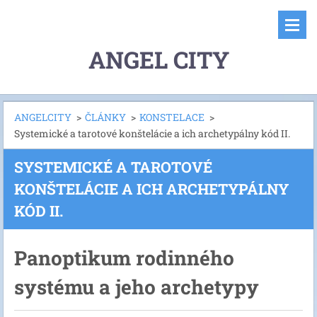
ANGEL CITY
ANGELCITY
>
ČLÁNKY
>
KONSTELACE
>
Systemické a tarotové konštelácie a ich archetypálny kód II.
SYSTEMICKÉ A TAROTOVÉ
KONŠTELÁCIE A ICH ARCHETYPÁLNY
KÓD II.
Panoptikum rodinného
systému a jeho archetypy