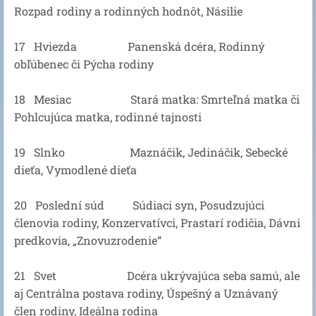
Rozpad rodiny a rodinných hodnôt, Násilie
17 Hviezda Panenská dcéra, Rodinný
obľúbenec či Pýcha rodiny
18 Mesiac Stará matka: Smrteľná matka či
Pohlcujúca matka, rodinné tajnosti
19 Slnko Maznáčik, Jedináčik, Sebecké
dieťa, Vymodlené dieťa
20 Poslední súd Súdiaci syn, Posudzujúci
členovia rodiny, Konzervatívci, Prastarí rodičia, Dávni
predkovia, „Znovuzrodenie“
21 Svet Dcéra ukrývajúca seba samú, ale
aj Centrálna postava rodiny, Úspešný a Uznávaný
člen rodiny, Ideálna rodina