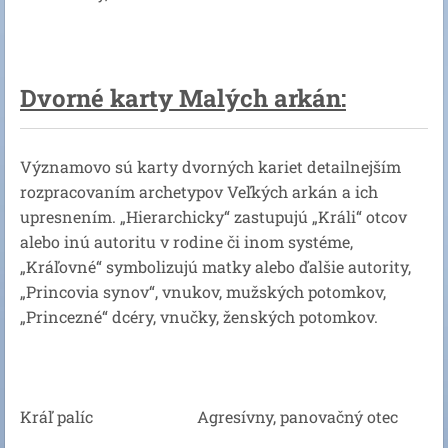
Dvorné karty Malých arkán:
Významovo sú karty dvorných kariet detailnejším
rozpracovaním archetypov Veľkých arkán a ich
upresnením. „Hierarchicky“ zastupujú „Králi“ otcov
alebo inú autoritu v rodine či inom systéme,
„Kráľovné“ symbolizujú matky alebo ďalšie autority,
„Princovia synov“, vnukov, mužských potomkov,
„Princezné“ dcéry, vnučky, ženských potomkov.
Kráľ palíc Agresívny, panovačný otec