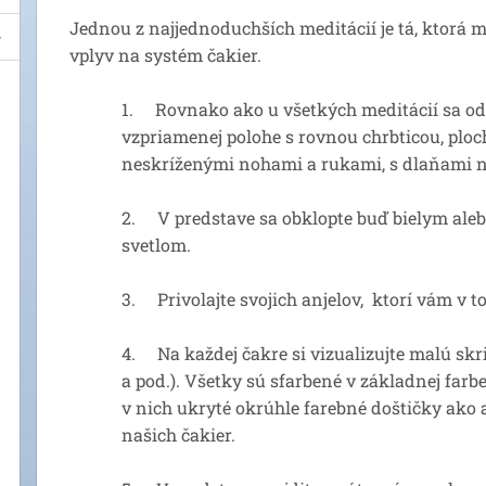
Jednou z najjednoduchších meditácií je tá, ktorá
vplyv na systém čakier.
1. Rovnako ako u všetkých meditácií sa od
vzpriamenej polohe s rovnou chrbticou, ploc
neskríženými nohami a rukami, s dlaňami n
2. V predstave sa obklopte buď bielym ale
svetlom.
3. Privolajte svojich anjelov, ktorí vám v 
4. Na každej čakre si vizualizujte malú skr
a pod.). Všetky sú sfarbené v základnej farb
v nich ukryté okrúhle farebné doštičky ako 
našich čakier.