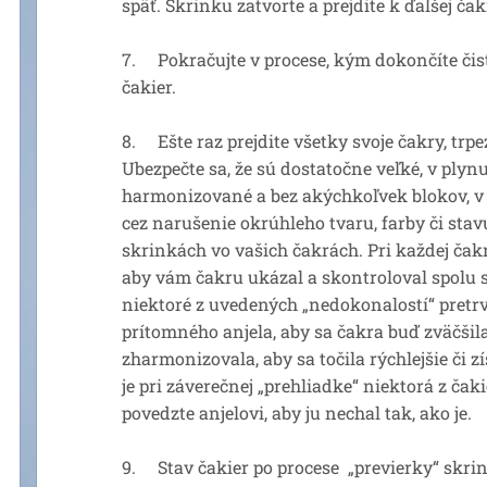
späť. Skrinku zatvorte a prejdite k ďalšej čak
7. Pokračujte v procese, kým dokončíte čis
čakier.
8. Ešte raz prejdite všetky svoje čakry, trpe
Ubezpečte sa, že sú dostatočne veľké, v plyn
harmonizované a bez akýchkoľvek blokov, v 
cez narušenie okrúhleho tvaru, farby či stav
skrinkách vo vašich čakrách. Pri každej čakr
aby vám čakru ukázal a skontroloval spolu s
niektoré z uvedených „nedokonalostí“ pretrv
prítomného anjela, aby sa čakra buď zväčšila,
zharmonizovala, aby sa točila rýchlejšie či zí
je pri záverečnej „prehliadke“ niektorá z ča
povedzte anjelovi, aby ju nechal tak, ako je.
9. Stav čakier po procese „previerky“ skri