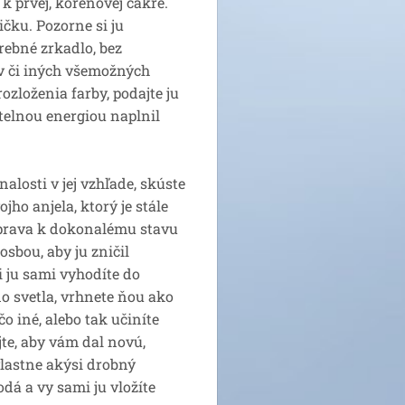
 prvej, koreňovej čakre.
ičku. Pozorne si ju
arebné zrkadlo, bez
v či iných všemožných
zloženia farby, podajte ju
etelnou energiou naplnil
losti v jej vzhľade, skúste
ojho anjela, ktorý je stále
úprava k dokonalému stavu
osbou, aby ju zničil
či ju sami vyhodíte do
 svetla, vrhnete ňou ako
o iné, alebo tak učiníte
jte, aby vám dal novú,
lastne akýsi drobný
odá a vy sami ju vložíte