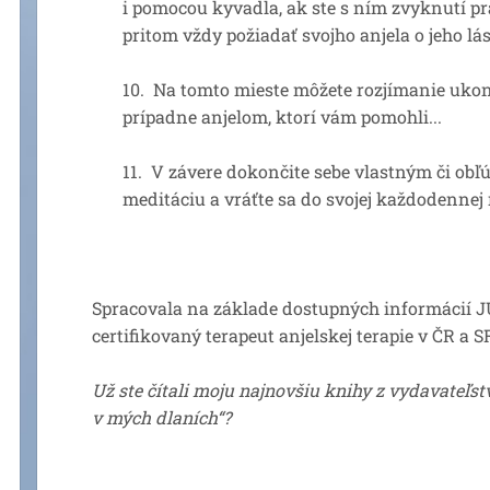
i pomocou kyvadla, ak ste s ním zvyknutí pr
pritom vždy požiadať svojho anjela o jeho l
10. Na tomto mieste môžete rozjímanie ukon
prípadne anjelom, ktorí vám pomohli...
11. V závere dokončite sebe vlastným či o
meditáciu a vráťte sa do svojej každodennej r
Spracovala na základe dostupných informácií 
certifikovaný terapeut anjelskej terapie v ČR a S
Už ste čítali moju najnovšiu knihy z vydavateľ
v mých dlaních“?