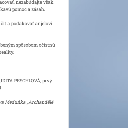
acovať, nezabúdajte však
áskavú pomoc a zásah.
čiť a poďakovať anjelovi
bľúbeným spôsobom očistnú
eality.
JUDITA PESCHLOVÁ, prvý
R
stva Meduňka „Archandělé