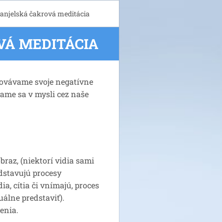
 anjelská čakrová meditácia
VÁ MEDITÁCIA
amovávame svoje negatívne
vame sa v mysli cez naše
braz, (niektorí vidia sami
edstavujú procesy
ia, cítia či vnímajú, proces
uálne predstaviť).
jenia.