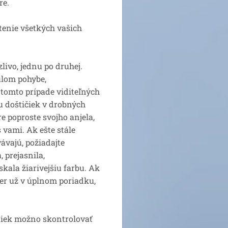
re.
tenie všetkých vašich
zlivo, jednu po druhej.
ulom pohybe,
tomto prípade viditeľných
u doštičiek v drobných
e poproste svojho anjela,
 vami. Ak ešte stále
ávajú, požiadajte
 prejasnila,
skala žiarivejšiu farbu. Ak
kier už v úplnom poriadku,
niek možno skontrolovať