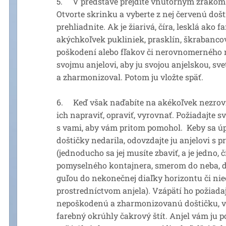
5. V predstave prejdite vnútorným zrakom k
Otvorte skrinku a vyberte z nej červenú došt
prehliadnite. Ak je žiarivá, číra, lesklá ako f
akýchkoľvek pukliniek, prasklín, škrabanco
poškodení alebo fľakov či nerovnomerného ro
svojmu anjelovi, aby ju svojou anjelskou, sv
a zharmonizoval. Potom ju vložte späť.
6. Keď však naďabíte na akékoľvek nezrovna
ich napraviť, opraviť, vyrovnať. Požiadajte sv
s vami, aby vám pritom pomohol. Keby sa 
doštičky nedarila, odovzdajte ju anjelovi s pr
(jednoducho sa jej musíte zbaviť, a je jedno, 
pomyselného kontajnera, smerom do neba, do
guľou do nekonečnej diaľky horizontu či nieč
prostredníctvom anjela). Vzápätí ho požiada
nepoškodenú a zharmonizovanú doštičku, v
farebný okrúhly čakrový štít. Anjel vám ju p