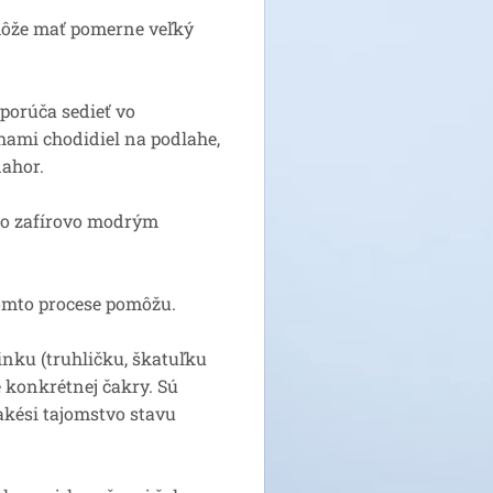
 môže mať pomerne veľký
porúča sedieť vo
hami chodidiel na podlahe,
ahor.
bo zafírovo modrým
tomto procese pomôžu.
inku (truhličku, škatuľku
e konkrétnej čakry. Sú
akési tajomstvo stavu