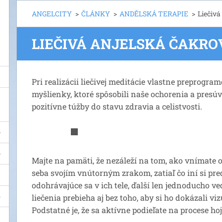
ANGELCITY
>
ČLÁNKY
>
ANDĚLSKÁ TERAPIE
>
Liečivá
LIEČIVÁ ANJELSKÁ ČAKRO
Pri realizácii liečivej meditácie vlastne preprogr
myšlienky, ktoré spôsobili naše ochorenia a presú
pozitívne túžby do stavu zdravia a celistvosti.
Majte na pamäti, že nezáleží na tom, ako vnímate o
seba svojím vnútorným zrakom, zatiaľ čo iní si pr
odohrávajúce sa v ich tele, ďalší len jednoducho ved
liečenia prebieha aj bez toho, aby si ho dokázali viz
Podstatné je, že sa aktívne podieľate na procese ho