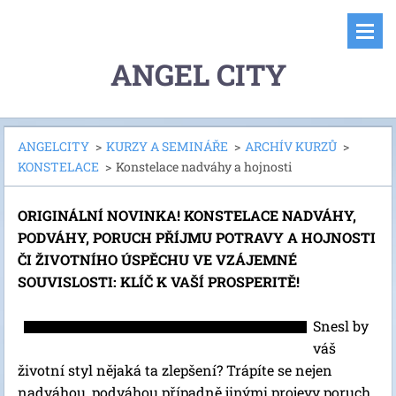
ANGEL CITY
ANGELCITY
>
KURZY A SEMINÁŘE
>
ARCHÍV KURZŮ
>
KONSTELACE
>
Konstelace nadváhy a hojnosti
ORIGINÁLNÍ NOVINKA! KONSTELACE NADVÁHY,
PODVÁHY, PORUCH PŘÍJMU POTRAVY A HOJNOSTI
ČI ŽIVOTNÍHO ÚSPĚCHU VE VZÁJEMNÉ
SOUVISLOSTI: KLÍČ K VAŠÍ PROSPERITĚ!
Snesl by
váš
životní styl nějaká ta zlepšení? Trápíte se nejen
nadváhou, podváhou případně jinými projevy poruch