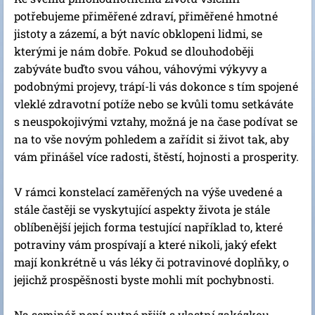
potřebujeme přiměřené zdraví, přiměřené hmotné
jistoty a zázemí, a být navíc obklopeni lidmi, se
kterými je nám dobře. Pokud se dlouhodoběji
zabýváte buďto svou váhou, váhovými výkyvy a
podobnými projevy, trápí-li vás dokonce s tím spojené
vleklé zdravotní potíže nebo se kvůli tomu setkáváte
s neuspokojivými vztahy, možná je na čase podívat se
na to vše novým pohledem a zařídit si život tak, aby
vám přinášel více radosti, štěstí, hojnosti a prosperity.
V rámci konstelací zaměřených na výše uvedené a
stále častěji se vyskytující aspekty života je stále
oblíbenější jejich forma testující například to, které
potraviny vám prospívají a které nikoli, jaký efekt
mají konkrétně u vás léky či potravinové doplňky, o
jejichž prospěšnosti byste mohli mít pochybnosti.
Na seminář není nutné přijít s vlastní zakázkou.