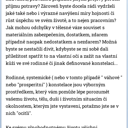
příjmu potravy? Zároveň byste docela rádi vydrželi
jaké také nebo i výrazné navýšení míry hojnosti či
růst úspěchu ve svém životě, a to nejen pracovním?
Jak mohou odchylky v tělesné váze souviset s
materiálním zabezpečením, dostatkem, zdarem
případně naopak nedostatkem a nezdarem? Možná
byste se nestačili divit, kdybyste se mi sobě dali
příležitost spatřit to na vlastní oči a zažít na vlastní
kůži ve své rodinné či jinak definované konstelaci...
Rodinné, systemické ( nebo v tomto případě " váhové "
nebo "prosperitní" ) konstelace jsou výborným
prostředkem, který vám pomůže lépe porozumět
vašemu životu, tělu, duši i životním situacím či
okolnostem, kterým jste vystaveni, potažmo jste se v
nich "ocitli".
Ke svému plnohodnotnému životu všichni