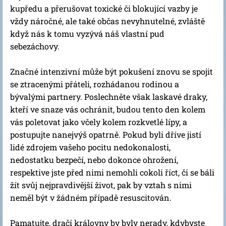
kupředu a přerušovat toxické či blokující vazby je
vždy náročné, ale také občas nevyhnutelné, zvláště
když nás k tomu vyzývá náš vlastní pud
sebezáchovy.
Značné intenzivní může být pokušení znovu se spojit
se ztracenými přáteli, rozhádanou rodinou a
bývalými partnery. Poslechněte však laskavé draky,
kteří ve snaze vás ochránit, budou tento den kolem
vás poletovat jako včely kolem rozkvetlé lípy, a
postupujte nanejvýš opatrně. Pokud byli dříve jistí
lidé zdrojem vašeho pocitu nedokonalosti,
nedostatku bezpečí, nebo dokonce ohrožení,
respektive jste před nimi nemohli cokoli říct, či se báli
žít svůj nejpravdivější život, pak by vztah s nimi
neměl být v žádném případě resuscitován.
Pamatujte, dračí královny by byly nerady, kdybyste