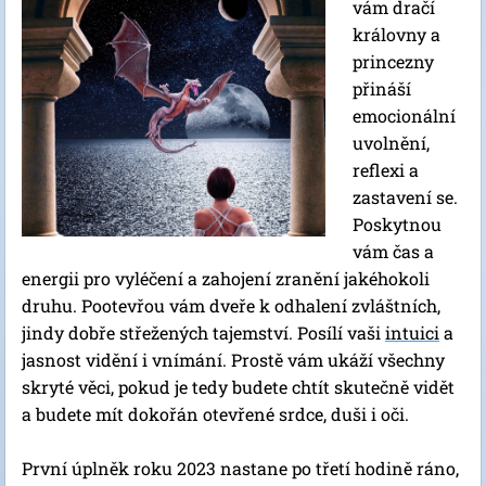
vám dračí
královny a
princezny
přináší
emocionální
uvolnění,
reflexi a
zastavení se.
Poskytnou
vám čas a
energii pro vyléčení a zahojení zranění jakéhokoli
druhu. Pootevřou vám dveře k odhalení zvláštních,
jindy dobře střežených tajemství. Posílí vaši
intuici
a
jasnost vidění i vnímání. Prostě vám ukáží všechny
skryté věci, pokud je tedy budete chtít skutečně vidět
a budete mít dokořán otevřené srdce, duši i oči.
První úplněk roku 2023 nastane po třetí hodině ráno,