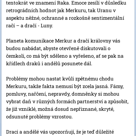
tentokrát ve znamení Raka. Emoce zesílí v důsledku
retrográdních hodnot jak Merkuru, tak Uranu v
aspektu něžné, ​​ochranné a rozkošně sentimentální
račí – a dračí - Luny.
Planeta komunikace Merkur a dračí královny vás
budou nabádat, abyste otevřeně diskutovali o
čemkoli, co má být sděleno a vyřešeno, ať se pak na
křídlech draků i andělů posunete dál.
Problémy mohou nastat kvůli zpětnému chodu
Merkuru, takže fakta nemusí být zcela jasná. Fámy,
pomluvy, nařčení, nepravdy, domněnky si mohou
vybrat daň v různých formách partnerství a způsobit,
že již vzniklé, možná dosud nepřiznané, skryté,
odsunuté problémy vzrostou.
Draci a andělé vás upozorňují, že je teď důležité