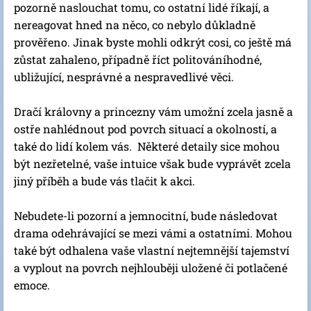
pozorně naslouchat tomu, co ostatní lidé říkají, a
nereagovat hned na něco, co nebylo důkladně
prověřeno. Jinak byste mohli odkrýt cosi, co ještě má
zůstat zahaleno, případně říct politováníhodné,
ubližující, nesprávné a nespravedlivé věci.
Dračí královny a princezny vám umožní zcela jasně a
ostře nahlédnout pod povrch situací a okolností, a
také do lidí kolem vás. Některé detaily sice mohou
být nezřetelné, vaše intuice však bude vyprávět zcela
jiný příběh a bude vás tlačit k akci.
Nebudete-li pozorní a jemnocitní, bude následovat
drama odehrávající se mezi vámi a ostatními. Mohou
také být odhalena vaše vlastní nejtemnější tajemství
a vyplout na povrch nejhlouběji uložené či potlačené
emoce.