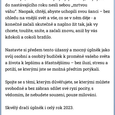
do nastávajícího roku nesli sebou „mrtvou
váhu“. Naopak, chtějí, abyste uchopili svou šanci – bez
ohledu na vnější svět a vše, co se v něm děje - a
konečně začali skutečně a naplno žit tak, jak vy
chcete, toužíte, sníte, a začali znovu, aniž by vás
kdokoli a cokoli brzdilo.
Nastavte si předem tento úžasný a mocný úplněk jako
svůj osobní a osobitý budíček k proměně vašeho světa
a života k lepšímu a šťastnějšímu – bez iluzí, stresu a
potíží, se kterými jste se možná předtím potýkali.
Spojte se s těmi, kterým důvěřujete, se kterými můžete
svobodně a bez zábran sdílet své ryzí pocity, s
vědomím, že nebudete souzeni, pouze milováni.
Skvělý dračí úplněk i celý rok 2023.