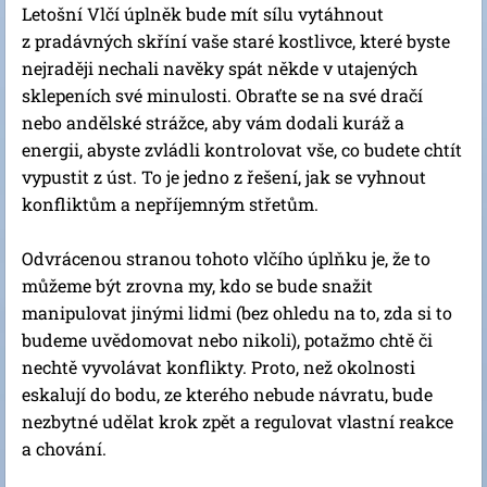
Letošní Vlčí úplněk bude mít sílu vytáhnout
z pradávných skříní vaše staré kostlivce, které byste
nejraději nechali navěky spát někde v utajených
sklepeních své minulosti. Obraťte se na své dračí
nebo andělské strážce, aby vám dodali kuráž a
energii, abyste zvládli kontrolovat vše, co budete chtít
vypustit z úst. To je jedno z řešení, jak se vyhnout
konfliktům a nepříjemným střetům.
Odvrácenou stranou tohoto vlčího úplňku je, že to
můžeme být zrovna my, kdo se bude snažit
manipulovat jinými lidmi (bez ohledu na to, zda si to
budeme uvědomovat nebo nikoli), potažmo chtě či
nechtě vyvolávat konflikty. Proto, než okolnosti
eskalují do bodu, ze kterého nebude návratu, bude
nezbytné udělat krok zpět a regulovat vlastní reakce
a chování.