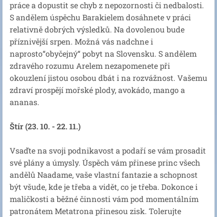
práce a dopustit se chyb z nepozornosti či nedbalosti.
S andělem úspěchu Barakielem dosáhnete v práci
relativně dobrých výsledků. Na dovolenou bude
příznivější srpen. Možná vás nadchne i
naprosto“obyčejný“ pobyt na Slovensku. S andělem
zdravého rozumu Arelem nezapomenete při
okouzlení jistou osobou dbát i na rozvážnost. Vašemu
zdraví prospějí mořské plody, avokádo, mango a
ananas.
Štír (23. 10. - 22. 11.)
Vsaďte na svoji podnikavost a podaří se vám prosadit
své plány a úmysly. Úspěch vám přinese princ všech
andělů Naadame, vaše vlastní fantazie a schopnost
být všude, kde je třeba a vidět, co je třeba. Dokonce i
maličkosti a běžné činnosti vám pod momentálním
patronátem Metatrona přinesou zisk. Tolerujte