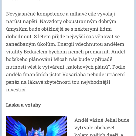
Nevyjasněné kompetence a mlhavé cíle vyvolají
nárůst napětí. Navzdory oboustranným dobrým
úmyslům bude obtížnější se s některými lidmi
dohodnout. S létem přijde nejvyšší čas věnovat se
zanedbaným úkolům. Energii vdechnutou andělem
vitality Bedaielem bychom neměli promarnit. Anděl
božského plánování Micah nás bude v případě
nutnosti vést k vytváření „zálohových plánů“. Podle
anděla finančních jistot Vasariaha nebude utrácení
peněz na lákavé zbytečnosti tou nejvhodnější
investicí.
Láska a vztahy
Anděl vášně Jelial bude
vytrvale obcházet
kolem našich dveří, a