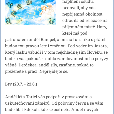
naplnění osudu,
nedovolí, aby vás
nepříjemná okolnost
odradila od relaxace na
příjemném místě. Hory,
které má pod
patronátem anděl Rampel, a mírná turistika s přáteli
budou tou pravou letní změnou. Pod vedením Jazara,
který lásku vzbudí i v tom nejchladnějším člověku, se
bude o vás pokoušet náhlá zamilovanost nebo poryvy
vášně. Derdekea, anděl síly, zasáhne, pokud to
přeženete s prací. Nepřejídejte se.
Lev (23.7. - 22.8.)
Anděl léta Tariel vás podpoří v prosazování a
uskutečňování záměrů. Od poloviny června se vám
bude líbit kdekoli, kde se ocitnete. Anděl nových