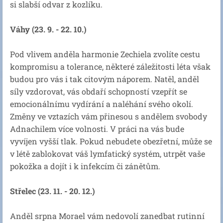
si slabší odvar z kozlíku.
Váhy (23. 9. - 22. 10.)
Pod vlivem anděla harmonie Zechiela zvolíte cestu
kompromisu a tolerance, některé záležitosti léta však
budou pro vás i tak citovým náporem. Natěl, anděl
síly vzdorovat, vás obdaří schopností vzepřít se
emocionálnímu vydírání a naléhání svého okolí.
Změny ve vztazích vám přinesou s andělem svobody
Adnachilem více volnosti. V práci na vás bude
vyvíjen vyšší tlak. Pokud nebudete obezřetní, může se
v létě zablokovat váš lymfatický systém, utrpět vaše
pokožka a dojít i k infekcím či zánětům.
Střelec (23. 11. - 20. 12.)
Anděl srpna Morael vám nedovolí zanedbat rutinní