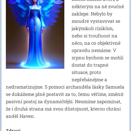
některým na ně zvučně
zaklepe. Nebylo by
moudré vystavovat se
jakýmkoli rizikům,
nebo si troufnout na
něco, na co objektivně
opravdu nemáme. V
srpnu bychom se mohli
dostat do trapné
situace, proto
nepřehánějme a
nedramatizujme. S pomocí archanděla lásky Samuela
se dokážeme plně postavit za to, čemu věříme, změnit
pasivní postoj za dynamičtější. Nesmíme zapomínat,
že i druhá strana má svou důstojnost, kterou chrání
anděl Haven.
Zdraví