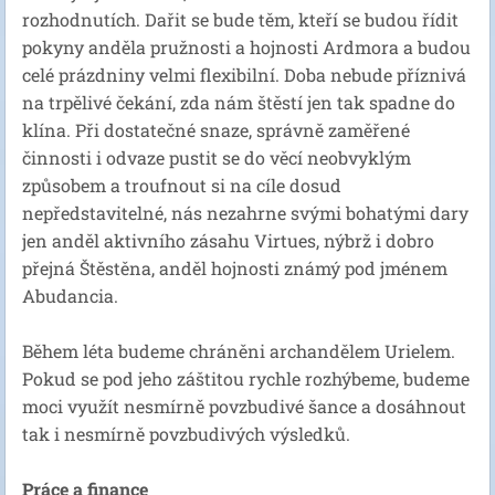
rozhodnutích. Dařit se bude těm, kteří se budou řídit
pokyny anděla pružnosti a hojnosti Ardmora a budou
celé prázdniny velmi flexibilní. Doba nebude příznivá
na trpělivé čekání, zda nám štěstí jen tak spadne do
klína. Při dostatečné snaze, správně zaměřené
činnosti i odvaze pustit se do věcí neobvyklým
způsobem a troufnout si na cíle dosud
nepředstavitelné, nás nezahrne svými bohatými dary
jen anděl aktivního zásahu Virtues, nýbrž i dobro
přejná Štěstěna, anděl hojnosti známý pod jménem
Abudancia.
Během léta budeme chráněni archandělem Urielem.
Pokud se pod jeho záštitou rychle rozhýbeme, budeme
moci využít nesmírně povzbudivé šance a dosáhnout
tak i nesmírně povzbudivých výsledků.
Práce a finance