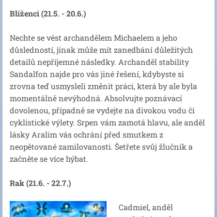
Blíženci (21.5. - 20.6.)
Nechte se vést archandělem Michaelem a jeho
důsledností, jinak může mít zanedbání důležitých
detailů nepříjemné následky. Archanděl stability
Sandalfon najde pro vás jiné řešení, kdybyste si
zrovna teď usmysleli změnit práci, která by ale byla
momentálně nevýhodná. Absolvujte poznávací
dovolenou, případně se vydejte na divokou vodu či
cyklistické výlety. Srpen vám zamotá hlavu, ale anděl
lásky Aralim vás ochrání před smutkem z
neopětované zamilovanosti. Šetřete svůj žlučník a
začněte se více hýbat.
Rak (21.6. - 22.7.)
Cadmiel, anděl