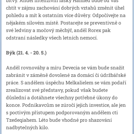
bitvy. Anděl intenzivní lásky Hamied bude od vás
chtít v zájmu zachování dobrých vztahů změnit úhel
pohledu a mít k ostatním více důvěry. Odpočívejte na
nějakém silovém místě. Postarejte se preventivně o
své ledviny a močový měchýř, anděl Rorex pak
odstraní následky všech letních nemocí.
Býk (21. 4. - 20. 5.)
Anděl rovnováhy a míru Devecia se vám bude snažit
zabránit v záměně dovolené za domácí či údržbářské
práce. S andělem úspěchu Melkalielem se vám podaří
zrealizovat své představy, pokud však budete
důslední a dotáhnete všechny potřebné úkony do
konce. Podnikavcům se zúročí jejich investice, ale jen
s poctivým přístupem podporovaným andělem cti
Tzedeqiahem. Léto bude vhodné pro shazování
nadbytečných kilo.