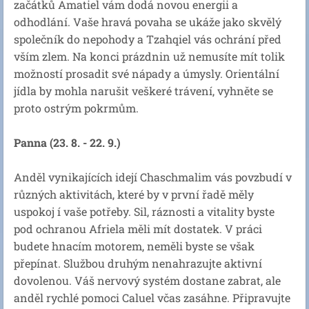
začátků Amatiel vám dodá novou energii a
odhodlání. Vaše hravá povaha se ukáže jako skvělý
společník do nepohody a Tzahqiel vás ochrání před
vším zlem. Na konci prázdnin už nemusíte mít tolik
možností prosadit své nápady a úmysly. Orientální
jídla by mohla narušit veškeré trávení, vyhněte se
proto ostrým pokrmům.
Panna (23. 8. - 22. 9.)
Anděl vynikajících idejí Chaschmalim vás povzbudí v
různých aktivitách, které by v první řadě měly
uspokoj í vaše potřeby. Sil, ráznosti a vitality byste
pod ochranou Afriela měli mít dostatek. V práci
budete hnacím motorem, neměli byste se však
přepínat. Službou druhým nenahrazujte aktivní
dovolenou. Váš nervový systém dostane zabrat, ale
anděl rychlé pomoci Caluel včas zasáhne. Připravujte