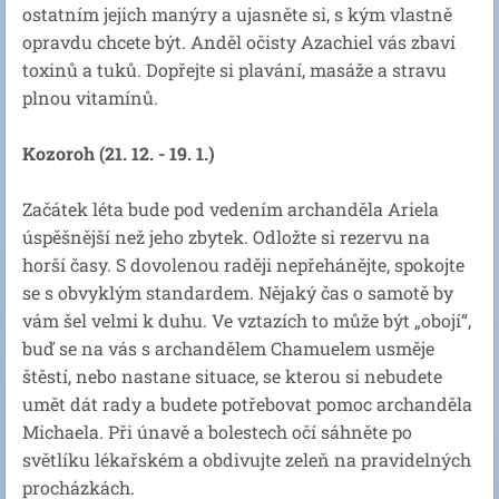
ostatním jejich manýry a ujasněte si, s kým vlastně
opravdu chcete být. Anděl očisty Azachiel vás zbaví
toxinů a tuků. Dopřejte si plavání, masáže a stravu
plnou vitamínů.
Kozoroh (21. 12. - 19. 1.)
Začátek léta bude pod vedením archanděla Ariela
úspěšnější než jeho zbytek. Odložte si rezervu na
horší časy. S dovolenou raději nepřehánějte, spokojte
se s obvyklým standardem. Nějaký čas o samotě by
vám šel velmi k duhu. Ve vztazích to může být „obojí“,
buď se na vás s archandělem Chamuelem usměje
štěstí, nebo nastane situace, se kterou si nebudete
umět dát rady a budete potřebovat pomoc archanděla
Michaela. Při únavě a bolestech očí sáhněte po
světlíku lékařském a obdivujte zeleň na pravidelných
procházkách.