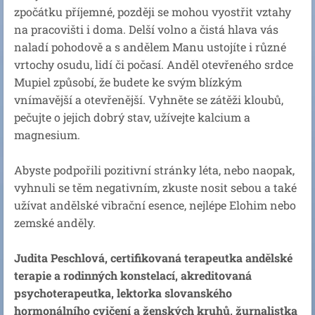
zpočátku příjemné, později se mohou vyostřit vztahy
na pracovišti i doma. Delší volno a čistá hlava vás
naladí pohodově a s andělem Manu ustojíte i různé
vrtochy osudu, lidí či počasí. Anděl otevřeného srdce
Mupiel způsobí, že budete ke svým blízkým
vnímavější a otevřenější. Vyhněte se zátěži kloubů,
pečujte o jejich dobrý stav, užívejte kalcium a
magnesium.
Abyste podpořili pozitivní stránky léta, nebo naopak,
vyhnuli se těm negativním, zkuste nosit sebou a také
užívat andělské vibrační esence, nejlépe Elohim nebo
zemské anděly.
Judita Peschlová, certifikovaná terapeutka andělské
terapie a rodinných konstelací, akreditovaná
psychoterapeutka, lektorka slovanského
hormonálního cvičení a ženských kruhů, žurnalistka