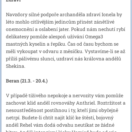
Navzdory silné podpoře archanděla zdraví Ionela by
léto mohlo citlivějším jedincům přinést zánětlivé
onemocnění a oslabení jater. Pokud nám nechutí rybí
delikatesy pomůže alespoň užívání Omega3
mastných kyselin a řepíku. Čas od času bychom se
měli vykoupat v odvaru z měsíčku. Vystavíme-li se až
příliš pálivému slunci, uzdraví nás královna andělů
Shekina.
Beran (21.3. - 20.4.)
V případě tíživého nepokoje a nervozity vám pomůže
zachovat klid anděl rovnováhy Anthriel. Roztržitost a
nesoustředěnost postihnou i ty, kteří jimi obyčejně
netrpí. Budete-li chtít najít klíč ke štěstí, bojovný
anděl Rehel vám dodá odvahu neutíkat ze žádné