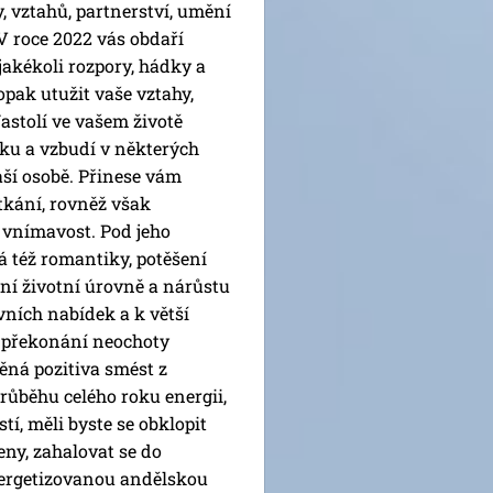
, vztahů, partnerství, umění
 V roce 2022 vás obdaří
jakékoli rozpory, hádky a
ak utužit vaše vztahy,
astolí ve vašem životě
sku a vzbudí v některých
aší osobě. Přinese vám
tkání, rovněž však
a vnímavost. Pod jeho
 též romantiky, potěšení
šení životní úrovně a nárůstu
ních nabídek a k větší
k překonání neochoty
ěná pozitiva smést z
průběhu celého roku energii,
tí, měli byste se obklopit
ny, zahalovat se do
nergetizovanou andělskou