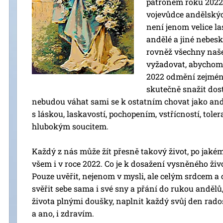
patronem roku 2022 
vojevůdce andělskýc
není jenom velice la
andělé a jiné nebes
rovněž všechny naš
vyžadovat, abychom 
2022 odmění zejména
skutečně snažit dosta
nebudou váhat sami se k ostatním chovat jako and
s láskou, laskavostí, pochopením, vstřícností, toler
hlubokým soucitem.
Každý z nás může žít přesně takový život, po jaké
všem i v roce 2022. Co je k dosažení vysněného živ
Pouze uvěřit, nejenom v mysli, ale celým srdcem a c
svěřit sebe sama i své sny a přání do rukou anděl
života plnými doušky, naplnit každý svůj den radost
a ano, i zdravím.