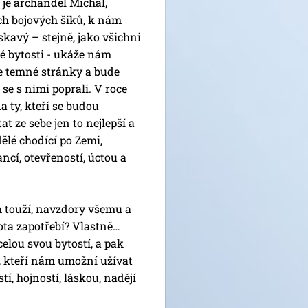
je archanděl Michal,
h bojových šiků, k nám
skavý – stejně, jako všichni
ké bytosti - ukáže nám
e temné stránky a bude
se s nimi poprali. V roce
 ty, kteří se budou
t ze sebe jen to nejlepší a
ělé chodící po Zemi,
ancí, otevřeností, úctou a
m touží, navzdory všemu a
ota zapotřebí? Vlastně…
elou svou bytostí, a pak
ů, kteří nám umožní užívat
í, hojností, láskou, nadějí