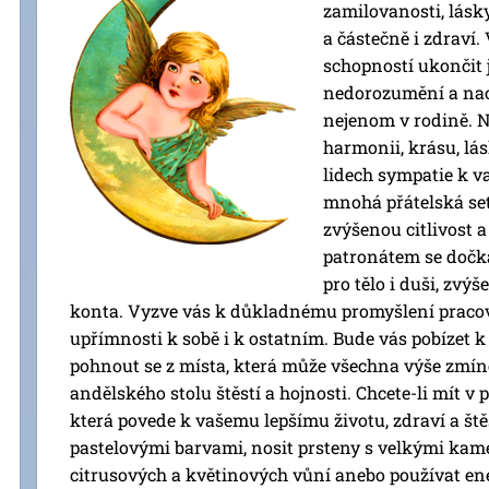
zamilovanosti, lásky
a částečně i zdraví.
schopností ukončit 
nedorozumění a naop
nejenom v rodině. N
harmonii, krásu, lá
lidech sympatie k v
mnohá přátelská se
zvýšenou citlivost 
patronátem se dočká
pro tělo i duši, zvý
konta. Vyzve vás k důkladnému promyšlení pracov
upřímnosti k sobě i k ostatním. Bude vás pobízet 
pohnout se z místa, která může všechna výše zmín
andělského stolu štěstí a hojnosti. Chcete-li mít v 
která povede k vašemu lepšímu životu, zdraví a štěs
pastelovými barvami, nosit prsteny s velkými kame
citrusových a květinových vůní anebo používat e