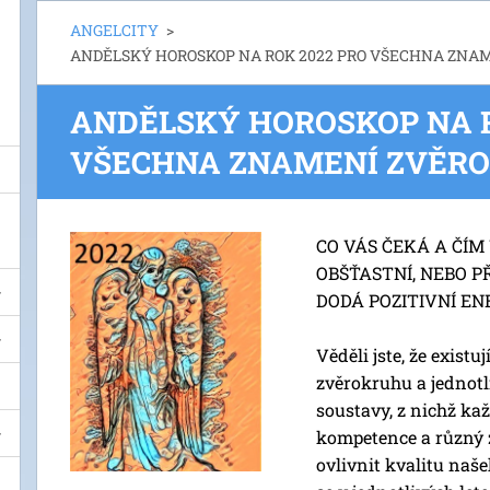
ANGELCITY
>
ANDĚLSKÝ HOROSKOP NA ROK 2022 PRO VŠECHNA ZNA
ANDĚLSKÝ HOROSKOP NA R
VŠECHNA ZNAMENÍ ZVĚR
CO VÁS ČEKÁ A ČÍM
OBŠŤASTNÍ, NEBO P
DODÁ POZITIVNÍ ENE
Věděli jste, že existu
zvěrokruhu a jednotl
soustavy, z nichž ka
kompetence a různý 
ovlivnit kvalitu naš