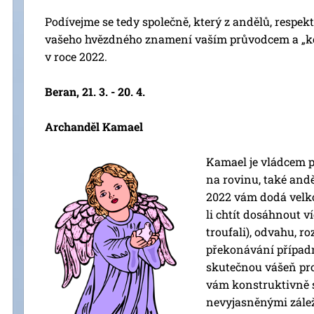
Podívejme se tedy společně, který z andělů, respek
vašeho hvězdného znamení vaším průvodcem a „ko
v roce 2022.
Beran, 21. 3. - 20. 4.
Archanděl Kamael
Kamael je vládcem p
na rovinu, také and
2022 vám dodá velko
li chtít dosáhnout ví
troufali), odvahu, r
překonávání případ
skutečnou vášeň pr
vám konstruktivně s
nevyjasněnými zálež