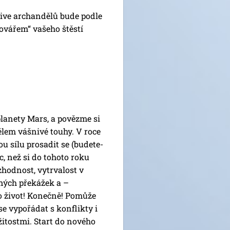
tive archandělů bude podle
vářem“ vašeho štěstí
lanety Mars, a povězme si
ělem vášnivé touhy. V roce
u sílu prosadit se (budete-
c, než si do tohoto roku
ozhodnost, vytrvalost v
ných překážek a –
o život! Konečně! Pomůže
e vypořádat s konflikty i
itostmi. Start do nového