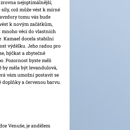
zrovna nejoptimálnější;
síly, což může vést k mírné
Navzdory tomu vás bude
vést k novým začátkům,
t mnoho věcí do vlastních
je Kamael docela stabilní
nost výdělku. Jeho radou pro
 se, hýčkat a zbytečně
o. Pozornost byste měli
ě by měla být levandulová,
terá vám umožní postavit se
é doplňky a červenou barvu.
ádce Venuše, je andělem