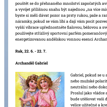
pouštět se do přehnaného množství započatých av
a vyvíjet přílišnou snahu být najednou „na více mís
byste si měli dávat pozor na prsty rukou, paže a r
náramky, pokud se vám líbí a dají vám pocit pozved
vyšší vibrace upřednostněte fialovou, béžovou a sv
používejte střízlivý sportovní parfém pomerančov
energetizovanou andělskou vonnou esenci Archan
Rak, 22. 6. - 22. 7.
Archanděl Gabriel
Gabriel, pokud se u
nebo mužské polarit
neutrální nebo dok
Proslul jako vládce 
bude utěšovat vaši 
velice užitečné a k