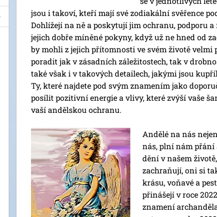
se v jednotlivých le
jsou i takoví, kteří mají své zodiakální svěřence p
Dohlížejí na ně a poskytují jim ochranu, podporu a
jejich dobře míněné pokyny, když už ne hned od z
by mohli z jejich přítomnosti ve svém životě velmi 
poradit jak v zásadních záležitostech, tak v drobn
také však i v takových detailech, jakými jsou kupří
Ty, které najdete pod svým znamením jako doporu
posílit pozitivní energie a vlivy, které zvýší vaše šan
vaší andělskou ochranu.
Andělé na nás nejen
nás, plní nám přání
dění v našem životě
zachraňují, oni si ta
krásu, voňavé a pest
přinášejí v roce 2022
znamení archanděla