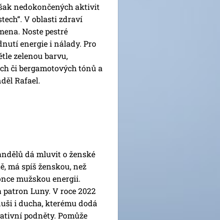
šak nedokončených aktivit
tech“. V oblasti zdraví
amena. Noste pestré
nutí energie i nálady. Pro
ětle zelenou barvu,
ých či bergamotových tónů a
děl Rafael.
 andělů dá mluvit o ženské
ě, má spíš ženskou, než
once mužskou energii.
a patron Luny. V roce 2022
duši i ducha, kterému dodá
reativní podněty. Pomůže