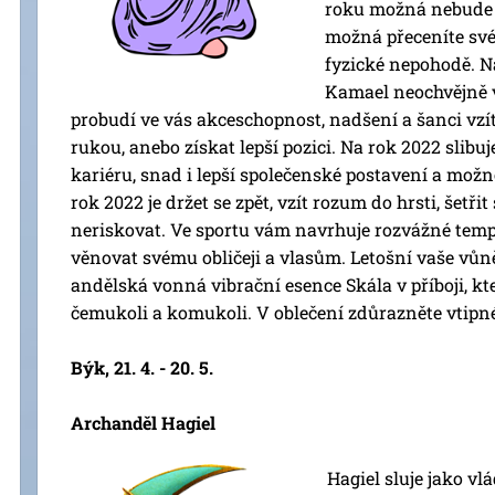
roku možná nebude 
možná přeceníte své 
fyzické nepohodě. 
Kamael neochvějně 
probudí ve vás akceschopnost, nadšení a šanci vzí
rukou, anebo získat lepší pozici. Na rok 2022 slibu
kariéru, snad i lepší společenské postavení a mož
rok 2022 je držet se zpět, vzít rozum do hrsti, šetřit
neriskovat. Ve sportu vám navrhuje rozvážné temp
věnovat svému obličeji a vlasům. Letošní vaše vůn
andělská vonná vibrační esence Skála v příboji, k
čemukoli a komukoli. V oblečení zdůrazněte vtipn
Býk, 21. 4. - 20. 5.
Archanděl Hagiel
Hagiel sluje jako vl