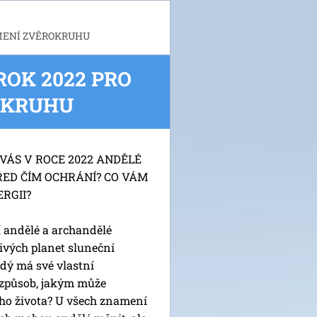
MENÍ ZVĚROKRUHU
OK 2022 PRO
OKRUHU
 VÁS V ROCE 2022 ANDĚLÉ
ŘED ČÍM OCHRÁNÍ? CO VÁM
RGII?
jí andělé a archandělé
ivých planet sluneční
ždý má své vlastní
způsob, jakým může
eho života? U všech znamení