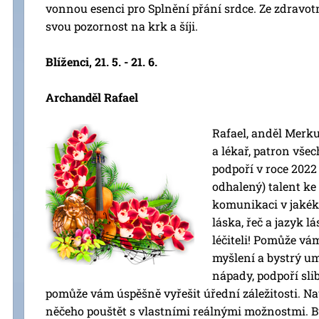
vonnou esenci pro Splnění přání srdce. Ze zdravot
svou pozornost na krk a šíji.
Blíženci, 21. 5. - 21. 6.
Archanděl Rafael
Rafael, anděl Merkur
a lékař, patron všec
podpoří v roce 2022 
odhalený) talent ke
komunikaci v jakéko
láska, řeč a jazyk 
léčiteli! Pomůže vá
myšlení a bystrý u
nápady, podpoří sli
pomůže vám úspěšně vyřešit úřední záležitosti. Nau
něčeho pouštět s vlastními reálnými možnostmi. B