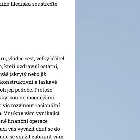
ního hlediska soustřeďte
u, vládce cest, velký léčitel
h, kteří uzdravují ostatní,
váš (skrytý nebo již
 konstruktivní a laskavé
li její podobě. Protože
lásky jsou nejmocnějšími
m víc rozvinout racionální
m. Vnukne vám vynikající
bné finanční operace,
čí vás vyvážit chuť se do
ude se snažit zabránit vám