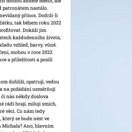
tech mohou andělé měnit, ale
od patronátem nastálo.
 nevídaný přínos. Dodrží-li
ačátku, tak během roku 2022
profitovat. Dokáží jim
ostech každodenního života,
kladu vzhled, barvy, vůně.
čení, mohou v roce 2022
ce a příležitosti a posílí
om dohlíží, opatrují, vedou
 a na požádání usměrňují
, či nás někdy doslova
ké rádi hrají, milují smích,
ré věci. Co nám tedy
, který se bude nést ve
 Michala? Ano, hlavním