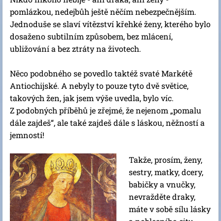
pomlázkou, nedejbůh ještě něčím nebezpečnějším.
Jednoduše se slaví vítězství křehké ženy, kterého bylo
dosaženo subtilním způsobem, bez mlácení,
ubližování a bez ztráty na životech.
Něco podobného se povedlo taktéž svaté Markétě
Antiochijské. A nebyly to pouze tyto dvě světice,
takových žen, jak jsem výše uvedla, bylo víc.
Z podobných příběhů je zřejmé, že nejenom „pomalu
dále zajdeš“, ale také zajdeš dále s láskou, něžností a
jemností!
Takže, prosím, ženy,
sestry, matky, dcery,
babičky a vnučky,
nevražděte draky,
máte v sobě sílu lásky