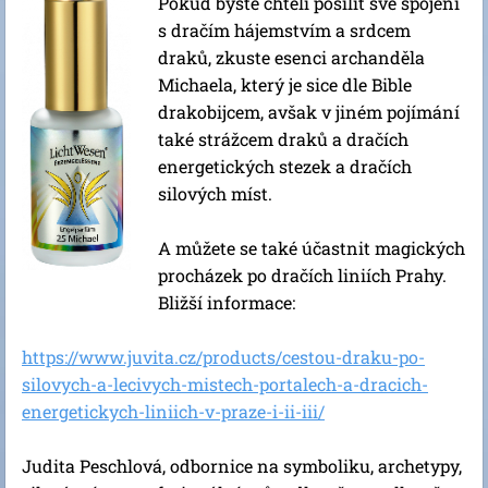
Pokud byste chtěli posílit své spojení
s dračím hájemstvím a srdcem
draků, zkuste esenci archanděla
Michaela, který je sice dle Bible
drakobijcem, avšak v jiném pojímání
také strážcem draků a dračích
energetických stezek a dračích
silových míst.
A můžete se také účastnit magických
procházek po dračích liniích Prahy.
Bližší informace:
https://www.juvita.cz/products/cestou-draku-po-
silovych-a-lecivych-mistech-portalech-a-dracich-
energetickych-liniich-v-praze-i-ii-iii/
Judita Peschlová, odbornice na symboliku, archetypy,