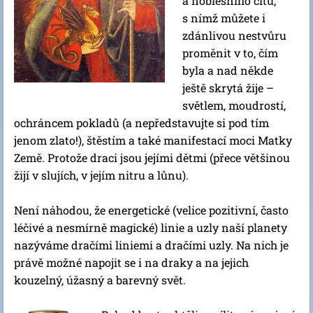
a noblesního citu,
s nímž můžete i
zdánlivou nestvůru
proměnit v to, čím
byla a nad někde
ještě skrytá žije –
světlem, moudrostí,
ochráncem pokladů (a nepředstavujte si pod tím
jenom zlato!), štěstím a také manifestací moci Matky
Země. Protože draci jsou jejími dětmi (přece většinou
žijí v slujích, v jejím nitru a lůnu).
Není náhodou, že energetické (velice pozitivní, často
léčivé a nesmírně magické) linie a uzly naší planety
nazýváme dračími liniemi a dračími uzly. Na nich je
právě možné napojit se i na draky a na jejich
kouzelný, úžasný a barevný svět.