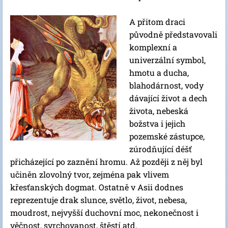
A přitom draci
původně představovali
komplexní a
univerzální symbol,
hmotu a ducha,
blahodárnost, vody
dávající život a dech
života, nebeská
božstva i jejich
pozemské zástupce,
zúrodňující déšť
přicházející po zaznění hromu. Až později z něj byl
učiněn zlovolný tvor, zejména pak vlivem
křesťanských dogmat. Ostatně v Asii dodnes
reprezentuje drak slunce, světlo, život, nebesa,
moudrost, nejvyšší duchovní moc, nekonečnost i
věčnost, svrchovanost, štěstí atd.