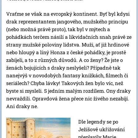
Vraťme se však na evropský kontinent. Byť byl kdysi
drak reprezentantem jangového, mužského principu
(nebo možná právě proto), tak byl v mýtech a
pohádkách terčem násilí a likvidačních snah právě ze
strany mužské poloviny lidstva. Muži, ať již hrdinové
nebo hloupý a líný Honza z české pohádky, je prostě
zabíjeli, a to z různých důvodů. A co ženy? Že jste o
ženách bojujících s draky neslyšeli? Případně tak
nanejvýš v novodobých fantasy knížkách, filmech či
seriálech? Chyba lávky! Takových žen bylo víc, než
byste si mysleli. S jedním malým rozdílem. Ony draky
nevraždili. Opravdová žena přece nic živého nezabíjí.
Ani draky ne.
Dle legendy se po
Ježíšově ukřižování
přeplavily Marie