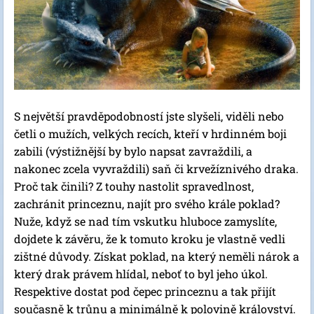
S největší pravděpodobností jste slyšeli, viděli nebo
četli o mužích, velkých recích, kteří v hrdinném boji
zabili (výstižnější by bylo napsat zavraždili, a
nakonec zcela vyvraždili) saň či krvežíznivého draka.
Proč tak činili? Z touhy nastolit spravedlnost,
zachránit princeznu, najít pro svého krále poklad?
Nuže, když se nad tím vskutku hluboce zamyslíte,
dojdete k závěru, že k tomuto kroku je vlastně vedli
zištné důvody. Získat poklad, na který neměli nárok a
který drak právem hlídal, neboť to byl jeho úkol.
Respektive dostat pod čepec princeznu a tak přijít
současně k trůnu a minimálně k polovině království.