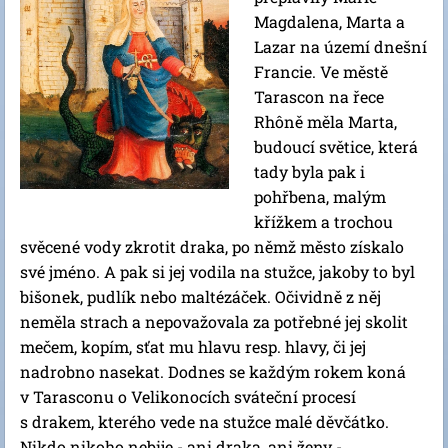
Magdalena, Marta a
Lazar na území dnešní
Francie. Ve městě
Tarascon na řece
Rhôně měla Marta,
budoucí světice, která
tady byla pak i
pohřbena, malým
křížkem a trochou
svěcené vody zkrotit draka, po němž město získalo
své jméno. A pak si jej vodila na stužce, jakoby to byl
bišonek, pudlík nebo maltézáček. Očividně z něj
neměla strach a nepovažovala za potřebné jej skolit
mečem, kopím, sťat mu hlavu resp. hlavy, či jej
nadrobno nasekat. Dodnes se každým rokem koná
v Tarasconu o Velikonocích sváteční procesí
s drakem, kterého vede na stužce malé děvčátko.
Nikdo nikoho nebije - ani draka, ani ženy -