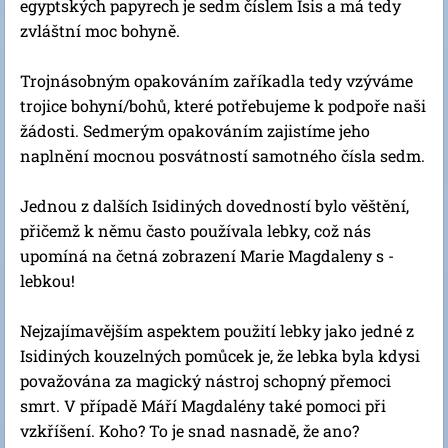
egyptských papyrech je sedm číslem Isis a má tedy
zvláštní moc bohyně.
Trojnásobným opakováním zaříkadla tedy vzýváme
trojice bohyní/bohů, které potřebujeme k podpoře naši
žádosti. Sedmerým opakováním zajistíme jeho
naplnění mocnou posvátností samotného čísla sedm.
Jednou z dalších Isidiných dovedností bylo věštění,
přičemž k němu často používala lebky, což nás
upomíná na četná zobrazení Marie Magdaleny s -
lebkou!
Nejzajímavějším aspektem použití lebky jako jedné z
Isidiných kouzelných pomůcek je, že lebka byla kdysi
považována za magický nástroj schopný přemoci
smrt. V případě Máří Magdalény také pomoci při
vzkříšení. Koho? To je snad nasnadě, že ano?