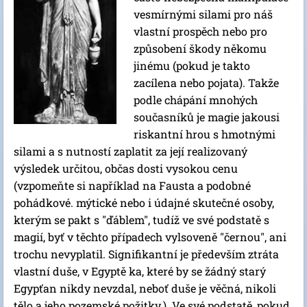
vesmírnými silami pro náš
vlastní prospěch nebo pro
způsobení škody někomu
jinému (pokud je takto
zacílena nebo pojata). Takže
podle chápání mnohých
současníků je magie jakousi
riskantní hrou s hmotnými
silami a s nutností zaplatit za její realizovaný
výsledek určitou, občas dosti vysokou cenu
(vzpomeňte si například na Fausta a podobné
pohádkové. mýtické nebo i údajné skutečné osoby,
kterým se pakt s "ďáblem", tudíž ve své podstatě s
magií, byť v těchto případech vylsoveně "černou", ani
trochu nevyplatil. Signifikantní je především ztráta
vlastní duše, v Egyptě ka, které by se žádný starý
Egypťan nikdy nevzdal, neboť duše je věčná, nikoli
tělo a jeho pozemské požitky.). Ve své podstatě, pokud