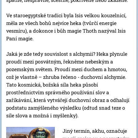
Ve staroegyptské tradici byla Isis velkou kouzelnicí,
měla ze všech bohů nejvíce heka (tvůrčí energie
vesmíru), a dokonce i bůh magie Thoth nazýval Isis
Paní magie.
Jaká je zde tedy souvislost s alchymií? Heka plynule
proudí mezi posvátným, řekněme nebeským a
pozemským světem. Proudí mezi duchem a hmotou,
což je vlastně – zhruba řečeno - duchovní alchymie.
Tato kosmická, božská síla heka působí
prostřednictvím správného používání slov a
zaříkávání, která vytvářejí duchovní obraz a odhalují
podstatu zamýšleného výsledku (odtud snad teze o
síle slova a možná i myšlenky).
Jiný termín, akhu, označuje