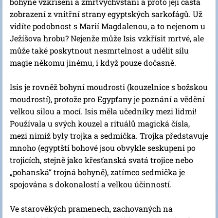
bohyně vzkříšení a zmrtvýchvstání a proto její častá
zobrazení z vnitřní strany egyptských sarkofágů. Už
vidíte podobnost s Marií Magdalenou, a to nejenom u
Ježíšova hrobu? Nejenže může Isis vzkřísit mrtvé, ale
může také poskytnout nesmrtelnost a udělit sílu
magie někomu jinému, i když pouze dočasně.
Isis je rovněž bohyní moudrosti (kouzelnice s božskou
moudrostí), protože pro Egypťany je poznání a vědění
velkou silou a mocí. Isis měla učedníky mezi lidmi!
Používala u svých kouzel a rituálů magická čísla,
mezi nimiž byly trojka a sedmička. Trojka představuje
mnoho (egyptští bohové jsou obvykle seskupeni po
trojicích, stejně jako křesťanská svatá trojice nebo
„pohanská“ trojná bohyně), zatímco sedmička je
spojována s dokonalostí a velkou účinností.
Ve starověkých pramenech, zachovaných na