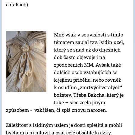
a dalších).
Mně však v souvislosti s tímto
tématem zaujal tzv. Isidin uzel,
který se snad až do dnešních
dob často objevuje i na
zpodobeních MM. Avšak také
dalších osob vztahujících se
k jejímu příběhu, nebo rovněž
k osudům „zmrtvýchvstalých“
božstev. Třeba Bakcha, který je
také – sice zcela jiným
způsobem - vzkříšen, či spíš znovu narozen.
Záležitost s Isidiným uzlem je dosti spletitá a mohli
bychom o ní mluvit a psát celé obsáhlé knížky,