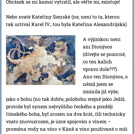
Obrázek se mi kamsi vytratil, ale věřte mi, existuje!
Nebo svaté Kateřiny Sienské (ne, není to ta, kterou
tak uctíval Karel IV., tou byla Kateřina Alexandrijská)
A výjimkou není
ani Dionýsos
(dívejte se pozorně,
co ten kalich
vpravo dole???).
Ano ten Dionýsos, o
němž jsem se
zmínila již výše,
jako o bohu (no tak dobře, polobohu stejně jako Ježíš,
protože byl synem nejvyššího řeckého a později
římského boha, byl zrozen na dva krát, čili technicky
vzato znovuzrozen, je úzce spojován s vínem –
proměna vody na víno v Káně a víno používané o mši