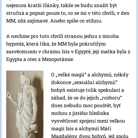
nejenom kratší články, takže se budu snažit být
stručná a popsat pouze to, co se mi v této chvíli, v den
MM, zdá zajímavé. Anebo spíše co stihnu.
A nechme pro tuto chvíli stranou jednu z mnoha
hypotéz, která říká, že MM byla pokročilým
zasvěcencem v chrámu Isis v Egyptě, její matka byla z
Egypta a otec z Mezopotámie.
O „velké magii“ a alchymii, někdy
dokonce „sexuální alchymii“
bohyň existuje tolik spekulací a
záhad, že se do jejich „rozboru“
dnes nebudu moc pouštět, byť
mohou z jistého hlediska
vysvětlovat spojení mezi velkou
magií Isis a alchymií Máří
Magdalény, dvou bohyň, jež spolu