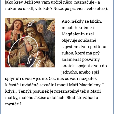
jako krev Ježíšova vám určitě něco naznačuje - a
nakonec usedl, víte kde? Nuže, po pravici svého otce!).
Ano, někdy se Isidin,
neboli řekněme i
Magdalenin uzel
objevuje současně
s gestem dvou prstů na
rukou, které má prý
znamenat posvátný
sňatek, spojení dvou do
jednoho, anebo spíš
splynutí dvou v jedno. Což nás odvádí nazpátek
k častěji uváděné sexuální magii Máří Magdaleny. I
když… Tentýž posunek je rozeznatelný též u Marii
matky, malého Ježíše a dalších. Bludiště záhad a
mystérií…