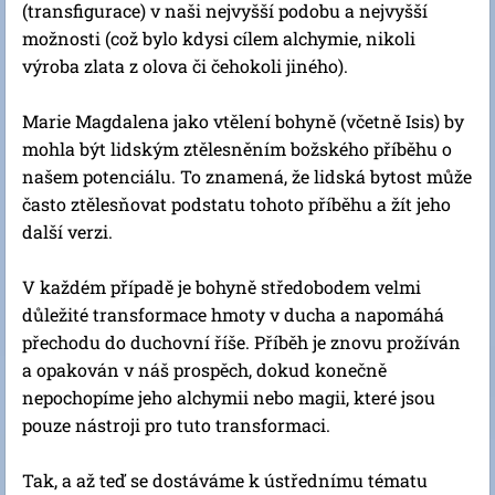
(transfigurace) v naši nejvyšší podobu a nejvyšší
možnosti (což bylo kdysi cílem alchymie, nikoli
výroba zlata z olova či čehokoli jiného).
Marie Magdalena jako vtělení bohyně (včetně Isis) by
mohla být lidským ztělesněním božského příběhu o
našem potenciálu. To znamená, že lidská bytost může
často ztělesňovat podstatu tohoto příběhu a žít jeho
další verzi.
V každém případě je bohyně středobodem velmi
důležité transformace hmoty v ducha a napomáhá
přechodu do duchovní říše. Příběh je znovu prožíván
a opakován v náš prospěch, dokud konečně
nepochopíme jeho alchymii nebo magii, které jsou
pouze nástroji pro tuto transformaci.
Tak, a až teď se dostáváme k ústřednímu tématu