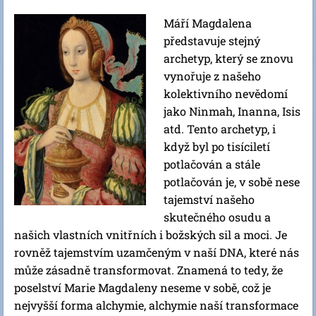
Máří Magdalena
představuje stejný
archetyp, který se znovu
vynořuje z našeho
kolektivního nevědomí
jako Ninmah, Inanna, Isis
atd. Tento archetyp, i
když byl po tisíciletí
potlačován a stále
potlačován je, v sobě nese
tajemství našeho
skutečného osudu a
našich vlastních vnitřních i božských sil a moci. Je
rovněž tajemstvím uzamčeným v naší DNA, které nás
může zásadně transformovat. Znamená to tedy, že
poselství Marie Magdaleny neseme v sobě, což je
nejvyšší forma alchymie, alchymie naší transformace