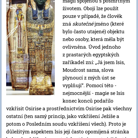
magii spojenou s posmrtným
životem. Obojí lze použít
pouze v případě, že člověk
zná
skutečné
jméno
(které
bylo často utajené)
objektu
nebo osoby, která měla být
ovlivněna. Úvod jednoho
z prastarých egyptských
zaříkadel zní: „Já jsem Isis,
Moudrost sama, slova
plynoucí z mých úst se
vyplňují“. Pomocí této -
nejmocnější - magie se Isis
konec konců podařilo
vzkřísit Osirise a prostřednictvím Osirise pak všechny
ostatní (ten samý princip, jako vzkříšení Ježíše a
potom o Posledním soudu vzkříšení všech). Proto je
důležitým aspektem Isis její často opomíjená stránka