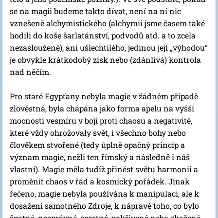
se na magii budeme takto dívat, není na ní nic
vznešeně alchymistického (alchymii jsme časem také
hodili do koše šarlatánství, podvodů atd. a to zcela
nezaslouženě), ani ušlechtilého, jedinou její „výhodou“
je obvykle krátkodobý zisk nebo (zdánlivá) kontrola
nad něčím.
Pro staré Egypťany nebyla magie v žádném případě
zlověstná, byla chápána jako forma apelu na vyšší
mocnosti vesmíru v boji proti chaosu a negativitě,
které vždy ohrožovaly svět, i všechno bohy nebo
člověkem stvořené (tedy úplně opačný princip a
význam magie, nežli ten římský a následně i náš
vlastní). Magie měla tudíž přinést světu harmonii a
proměnit chaos v řád a kosmický pořádek. Jinak
řečeno, magie nebyla používána k manipulaci, ale k
dosažení samotného Zdroje, k nápravě toho, co bylo
špatné, nesprávné, scestné, pokřivené nebo zkažené.