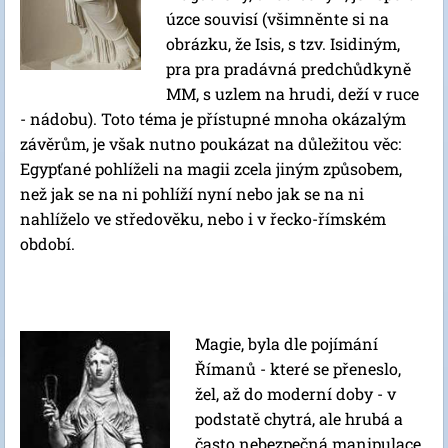
úzce souvisí (všimněnte si na
obrázku, že Isis, s tzv. Isidiným,
pra pra pradávná predchůdkyně
MM, s uzlem na hrudi, deží v ruce
- nádobu). Toto téma je přístupné mnoha okázalým
závěrům, je však nutno poukázat na důležitou věc: ​​
Egypťané pohlíželi na magii zcela jiným způsobem,
než jak se na ni pohlíží nyní nebo jak se na ni
nahlíželo ve středověku, nebo i v řecko-římském
období.
Magie, byla dle pojímání
Římanů - které se přeneslo,
žel, až do moderní doby - v
podstatě chytrá, ale hrubá a
často nebezpečná manipulace