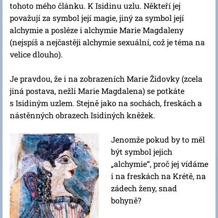
tohoto mého článku. K Isidinu uzlu. Někteří jej
považují za symbol její magie, jiný za symbol její
alchymie a posléze i alchymie Marie Magdaleny
(nejspíš a nejčastěji alchymie sexuální, což je téma na
velice dlouho).
Je pravdou, že i na zobrazeních Marie Židovky (zcela
jiná postava, nežli Marie Magdalena) se potkáte
s Isidiným uzlem. Stejně jako na sochách, freskách a
nástěnných obrazech Isidiných kněžek.
Jenomže pokud by to měl
být symbol jejich
„alchymie“, proč jej vídáme
i na freskách na Krétě, na
zádech ženy, snad
bohyně?