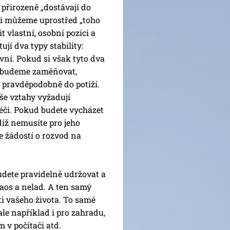
 přirozeně „dostávají do
si můžeme uprostřed „toho
t vlastní, osobní pozici a
tují dva typy stability:
ivní. Pokud si však tyto dva
y budeme zaměňovat,
 pravděpodobně do potíží.
še vztahy vyžadují
éči. Pokud budete vycházet
udíž nemusíte pro jeho
e žádostí o rozvod na
udete pravidelně udržovat a
haos a nelad. A ten samý
ti vašeho života. To samé
 ale například i pro zahradu,
v počítači atd.