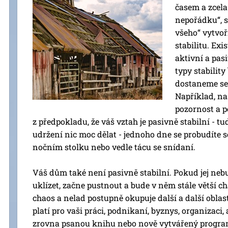
časem a zcela
nepořádku“, 
všeho“ vytvoři
stabilitu. Exis
aktivní a pas
typy stabilit
dostaneme se
Například, na
pozornost a p
z předpokladu, že váš vztah je pasivně stabilní - t
udržení nic moc dělat - jednoho dne se probudíte s
nočním stolku nebo vedle tácu se snídaní.
Váš dům také není pasivně stabilní. Pokud jej neb
uklízet, začne pustnout a bude v něm stále větší c
chaos a nelad postupně okupuje další a další oblas
platí pro vaši práci, podnikaní, byznys, organizaci,
zrovna psanou knihu nebo nově vytvářený program 