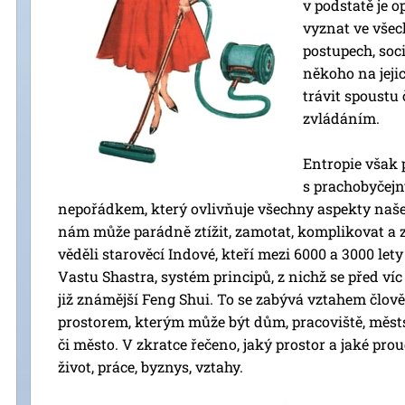
v podstatě je o
vyznat ve všec
postupech, soci
někoho na jeji
trávit spoustu 
zvládáním.
Entropie však p
s prachobyčejn
nepořádkem, který ovlivňuje všechny aspekty naše
nám může parádně ztížit, zamotat, komplikovat a 
věděli starověcí Indové, kteří mezi 6000 a 3000 lety 
Vastu Shastra, systém principů, z nichž se před víc
již známější Feng Shui. To se zabývá vztahem člově
prostorem, kterým může být dům, pracoviště, měst
či město. V zkratce řečeno, jaký prostor a jaké pro
život, práce, byznys, vztahy.