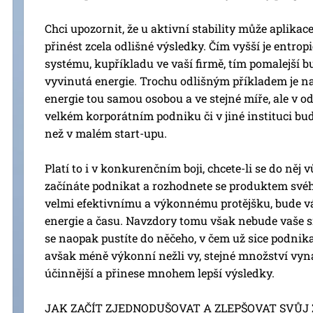
Chci upozornit, že u aktivní stability může aplika
přinést zcela odlišné výsledky. Čím vyšší je entro
systému, kupříkladu ve vaší firmě, tím pomalejší 
vyvinutá energie. Trochu odlišným příkladem je n
energie tou samou osobou a ve stejné míře, ale v 
velkém korporátním podniku či v jiné instituci bud
než v malém start-upu.
Platí to i v konkurenčním boji, chcete-li se do něj
začínáte podnikat a rozhodnete se produktem sv
velmi efektivnímu a výkonnému protějšku, bude vás
energie a času. Navzdory tomu však nebude vaše sn
se naopak pustíte do něčeho, v čem už sice podnikaj
avšak méně výkonní nežli vy, stejné množství vyn
účinnější a přinese mnohem lepší výsledky.
JAK ZAČÍT ZJEDNODUŠOVAT A ZLEPŠOVAT SVŮJ Ž