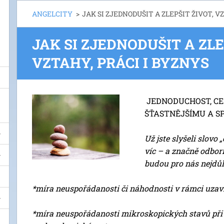
ANGELCITY
>
JAK SI ZJEDNODUŠIT A ZLEPŠIT ŽIVOT, V
JAK SI ZJEDNODUŠIT A ZLE
VZTAHY, PRÁCI I BYZNYS
JEDNODUCHOST, CE
ŠŤASTNĚJŠÍMU A S
Už jste slyšeli slovo
víc – a značně odborn
budou pro nás nejdůle
*míra neuspořádanosti či náhodnosti v rámci uza
*míra neuspořádanosti mikroskopických
stavů př