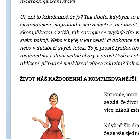
makroskopickém
stavu
Uf, zní to krkolomně, že jo? Tak dobře, kdybych to m
zjednodušeně, například v souvislosti s „neřádem“, 
zkomplikovat a ztížit, tak entropie se zvyšuje tím ví
svém pokoji. Nebo v bytě, v kanceláři či dokonce n
nebo v databázi svých fotek. To je prostě fyzika, t
matematika a další vědné obory v praxi! Proč o ent
uklízení, případně neuklízení vůbec mluvím? Tak s
ŽIVOT NÁŠ KAŽDODENNÍ A KOMPLIKOVANĚJŠÍ
Entropie, míra
se zdá, že živo
více, nikoli 
Když přišla éra
že se vše zjedn