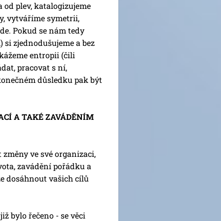
 od plev, katalogizujeme
, vytváříme symetrii,
jde. Pokud se nám tedy
 si zjednodušujeme a bez
kážeme entropii (čili
dat, pracovat s ní,
 v konečném důsledku pak být
ACÍ A TAKÉ ZAVÁDĚNÍM
 změny ve své organizaci,
ivota, zavádění pořádku a
e dosáhnout vašich cílů
již bylo řečeno - se věci