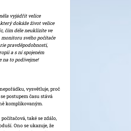
ěla vyjádřit velice
který dokáže život velice
c, čím déle neuklízíte ve
a monitoru svého počítače
eorie pravděpodobnosti,
ropii a s ní spojeném
e na to podívejme!
 nepořádku, vysvětluje, proč
t se postupem času stává
méně komplikovaným.
 počítačová, také se zdálo,
oduší. Ono se ukazuje, že