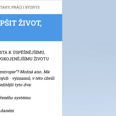
ZTAHY, PRÁCI I BYZNYS
PŠIT ŽIVOT,
STA K ÚSPĚŠNĚJŠÍMU,
POKOJENĚJŠÍMU ŽIVOTU
 „entropie“? Možná ano. Má
ých - významů, v této chvíli
žitější tyto dva:
vřeného systému
i daném