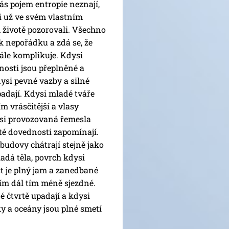
ás pojem entropie neznají,
ji už ve svém vlastním
životě pozorovali. Všechno
 k nepořádku a zdá se, že
tále komplikuje. Kdysi
nosti jsou přeplněné a
ysi pevné vazby a silné
padají. Kdysi mladé tváře
ím vrásčitější a vlasy
ysi provozovaná řemesla
ité dovednosti zapomínají.
budovy chátrají stejně jako
adá těla, povrch kdysi
st je plný jam a zanedbané
čím dál tím méně sjezdné.
 čtvrtě upadají a kdysi
eky a oceány jsou plné smetí