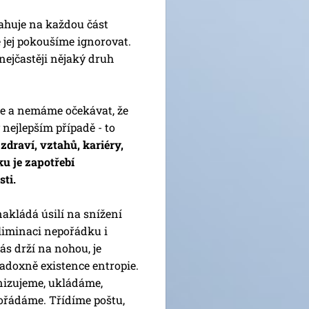
tahuje na každou část
e jej pokoušíme ignorovat.
nejčastěji nějaký druh
eme a nemáme očekávat, že
nejlepším případě - to
zdraví, vztahů, kariéry,
ku je zapotřebí
sti.
akládá úsilí na snížení
liminaci nepořádku i
ás drží na nohou, je
radoxně existence entropie.
nizujeme, ukládáme,
ořádáme. Třídíme poštu,