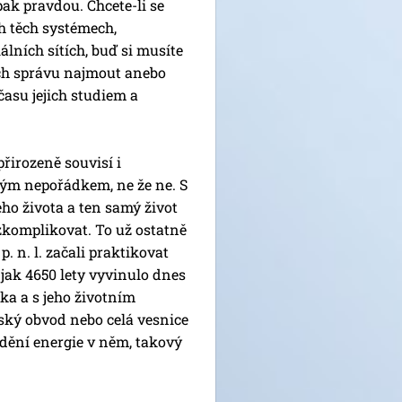
pak pravdou. Chcete-li se
h těch systémech,
álních sítích, buď si musíte
ch správu najmout anebo
času jejich studiem a
řirozeně souvisí i
ým nepořádkem, ne že ne. S
ho života a ten samý život
zkomplikovat. To už ostatně
p. n. l. začali praktikovat
 jak 4650 lety vyvinulo dnes
ka a s jeho životním
ský obvod nebo celá vesnice
udění energie v něm, takový