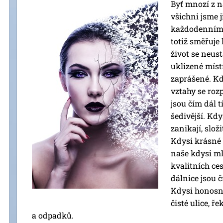
Byť mnozí z n
všichni jsme 
každodenním 
totiž směřuje
život se neus
uklizené míst
zaprášené. Kd
vztahy se roz
jsou čím dál t
šedivější. Kd
zanikají, slož
Kdysi krásné 
naše kdysi ml
kvalitních ce
dálnice jsou 
Kdysi honosné
čisté ulice, ř
a odpadků.