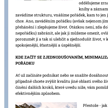
oddělujeme zrna
knihy a záznamy
zavádíme strukturu, vnášíme pořádek, kam to jen 
chce. Ano, zaváděním pořádku (avšak nejenom jím)
přehánění i zlepšujeme život. Otázkou není, zda do
nepořádku) zabránit, ale jak ji můžeme omezit, ovlá
porozumět jí a tak si ulehčit a zjednodušit život,
spokojenější, šťastnější a úspěšnější.
KDE ZAČÍT SE ZJEDNODUŠOVANÍM, MINIMALIZ
POŘÁDKU
Ať už začínáte podnikat nebo se snažíte dosáhnout
případně chcete zvýšit kvalitu jiné oblasti svého ž
činění dalších kroků, které uvedu níže, vám pomůž
efektivnějším způsobem.
Přestože - jak 