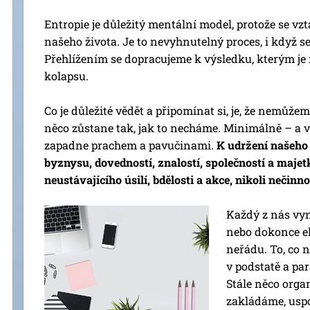
Entropie je důležitý mentální model, protože se vz
našeho života. Je to nevyhnutelný proces, i když s
Přehlížením se dopracujeme k výsledku, kterým je 
kolapsu.
Co je důležité vědět a připomínat si, je, že nemůž
něco zůstane tak, jak to necháme. Minimálně – a v 
zapadne prachem a pavučinami.
K udržení našeho 
byznysu, dovedností, znalostí, společností a majet
neustávajícího úsilí, bdělosti a akce, nikoli nečinno
Každý z nás vyn
nebo dokonce e
neřádu. To, co n
v podstatě a pa
Stále něco orga
zakládáme, usp