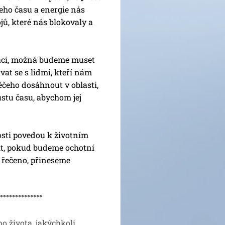
šeho času a energie nás
jů, které nás blokovaly a
ráci, možná budeme muset
ávat se s lidmi, kteří nám
čeho dosáhnout v oblasti,
ustu času, abychom jej
sti povedou k životním
it, pokud budeme ochotní
o řečeno, přineseme
°°°°°°°°°°
ho života, jakýchkoli