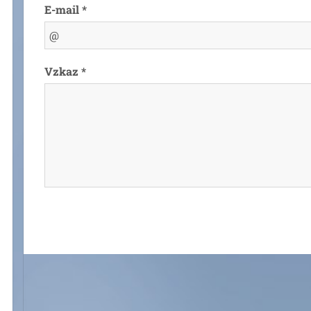
E-mail *
Vzkaz *