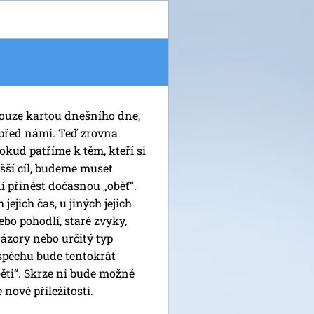
pouze kartou dnešního dne,
 před námi. Teď zrovna
kud patříme k těm, kteří si
yšší cíl, budeme muset
í přinést dočasnou „oběť“.
jejich čas, u jiných jejich
ebo pohodlí, staré zvyky,
názory nebo určitý typ
spěchu bude tentokrát
běti“. Skrze ni bude možné
 nové příležitosti.