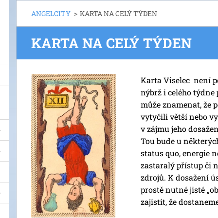
ANGELCITY
>
KARTA NA CELÝ TÝDEN
KARTA NA CELÝ TÝDEN
Karta Viselec není 
nýbrž i celého týdne
může znamenat, že po
vytyčili větší nebo v
v zájmu jeho dosažen
Tou bude u některých 
status quo, energie n
zastaralý přístup či 
zdrojů. K dosažení ú
prostě nutné jisté „o
zajistit, že dostaneme