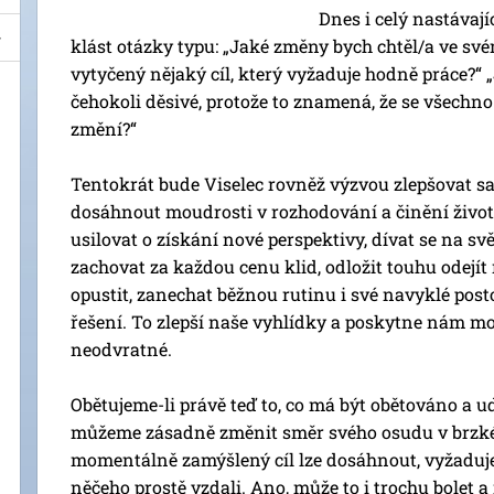
Dnes i celý nastávaj
klást otázky typu: „Jaké změny bych chtěl/a ve sv
vytyčený nějaký cíl, který vyžaduje hodně práce?“ 
čehokoli děsivé, protože to znamená, že se všechno
změní?“
Tentokrát bude Viselec rovněž výzvou zlepšovat sa
dosáhnout moudrosti v rozhodování a činění živo
usilovat o získání nové perspektivy, dívat se na svě
zachovat za každou cenu klid, odložit touhu odejít
opustit, zanechat běžnou rutinu i své navyklé post
řešení. To zlepší naše vyhlídky a poskytne nám mož
neodvratné.
Obětujeme-li právě teď to, co má být obětováno a u
můžeme zásadně změnit směr svého osudu v brzké
momentálně zamýšlený cíl lze dosáhnout, vyžaduje
něčeho prostě vzdali. Ano, může to i trochu bolet a