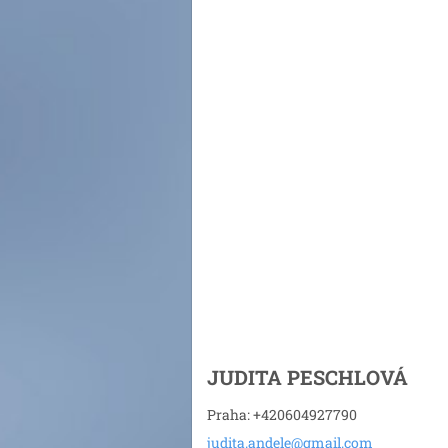
JUDITA PESCHLOVÁ
Praha: +420604927790
judita.a
ndele@gm
ail.com