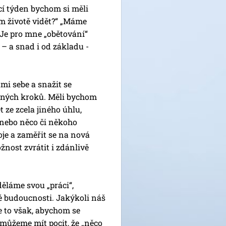
ící týden bychom si měli
ém životě vidět?“ „Máme
„Je pro mne „obětování“
 – a snad i od základu -
mi sebe a snažit se
tných kroků. Měli bychom
t ze zcela jiného úhlu,
 nebo něco či někoho
oje a zaměřit se na nová
nost zvrátit i zdánlivě
děláme svou „práci“,
 budoucnosti. Jakýkoli náš
 to však, abychom se
 můžeme mít pocit, že „něco