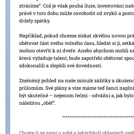
ztrácíme“. Což je však pouhá iluze, investování na
právě v tuto dobu může osvobodit od zvyků a posto
držely zpátky.
Například, pokud chceme získat skvělou novou p
obětovat část svého volného času, hledat si ji, setk
mohou otevřít k ní dveře. Anebo abychom mohli ně
která vyžaduje talent, bude zapotřebí obětovat spo
zdokonalili a zlepšili své dovednosti.
Změněný pohled na naše minulé zážitky a zkušeno
průlomům. Své plány a vize máme teď šanci napln
být skutečně – nejenom řečmi - odvážní a, jak byl
náležitou „oběť“.
°°°°°°°°°°°°°°°°°°°°°°°°°°°°°°°°°°°°°°°°°°°°
Chcete-li se sami o sobě a jakýchkoli oblastech své