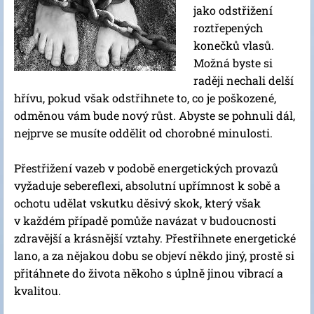
jako odstřižení
roztřepených
konečků vlasů.
Možná byste si
raději nechali delší
hřívu, pokud však odstřihnete to, co je poškozené,
odměnou vám bude nový růst. Abyste se pohnuli dál,
nejprve se musíte oddělit od chorobné minulosti.
Přestřižení vazeb v podobě energetických provazů
vyžaduje sebereflexi, absolutní upřímnost k sobě a
ochotu udělat vskutku děsivý skok, který však
v každém případě pomůže navázat v budoucnosti
zdravější a krásnější vztahy. Přestřihnete energetické
lano, a za nějakou dobu se objeví někdo jiný, prostě si
přitáhnete do života někoho s úplně jinou vibrací a
kvalitou.