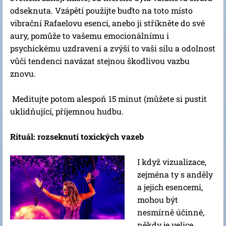
odseknuta. Vzápětí použijte buďto na toto místo
vibrační Rafaelovu esenci, anebo ji stříkněte do své
aury, pomůže to vašemu emocionálnímu i
psychickému uzdravení a zvýší to vaši sílu a odolnost
vůči tendenci navázat stejnou škodlivou vazbu
znovu.
Meditujte potom alespoň 15 minut (můžete si pustit
uklidňující, příjemnou hudbu.
Rituál: rozseknutí toxických vazeb
I když vizualizace,
zejména ty s anděly
a jejich esencemi,
mohou být
nesmírně účinné,
někdy je velice