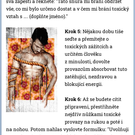
svá zápěstí a řekněte: "Tato šňůra mi brání obdržet
vše, co mi bylo určeno dostat a v čem mi brání toxický
vztah s …. (doplňte jméno)."
Krok 5:
Nějakou dobu tiše
seďte a přemítejte o
toxických zážitcích a
určitém člověku
z minulosti, dovolte
provazcům absorbovat tuto
zatěžující, nezdravou a
blokující energii.
Krok 6:
Až se budete cítit
připraveni, přestřihněte
nejdřív nůžkami toxické
provazy na rukou a poté i
na nohou. Potom nahlas vyslovte formulku: "Uvolňuji