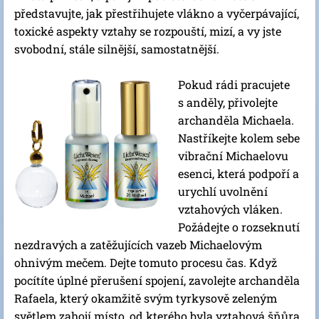
představujte, jak přestřihujete vlákno a vyčerpávající,
toxické aspekty vztahy se rozpouští, mizí, a vy jste
svobodní, stále silnější, samostatnější.
Pokud rádi pracujete
s anděly, přivolejte
archanděla Michaela.
Nastříkejte kolem sebe
vibrační Michaelovu
esenci, která podpoří a
urychlí uvolnění
vztahových vláken.
Požádejte o rozseknutí
nezdravých a zatěžujících vazeb Michaelovým
ohnivým mečem. Dejte tomuto procesu čas. Když
pocítíte úplné přerušení spojení, zavolejte archanděla
Rafaela, který okamžitě svým tyrkysově zeleným
světlem zahojí místo, od kterého byla vztahová šňůra