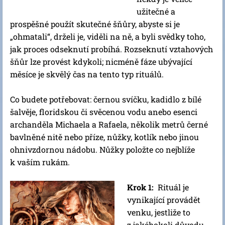
užitečné a
prospěšné použít skutečné šňůry, abyste si je
„ohmatali“, drželi je, viděli na ně, a byli svědky toho,
jak proces odseknutí probíhá. Rozseknutí vztahových
šňůr lze provést kdykoli; nicméně fáze ubývající
měsíce je skvělý čas na tento typ rituálů.
Co budete potřebovat: černou svíčku, kadidlo z bílé
šalvěje, floridskou či svěcenou vodu anebo esenci
archanděla Michaela a Rafaela, několik metrů černé
bavlněné nitě nebo příze, nůžky, kotlík nebo jinou
ohnivzdornou nádobu. Nůžky položte co nejblíže
k vaším rukám.
Krok 1:
Rituál je
vynikající provádět
venku, jestliže to
z jakéhokoli důvodu