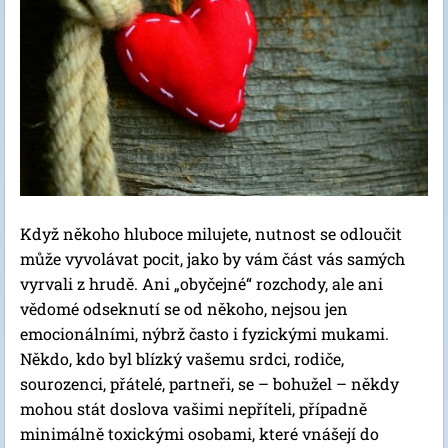
Když někoho hluboce milujete, nutnost se odloučit
může vyvolávat pocit, jako by vám část vás samých
vyrvali z hrudě. Ani „obyčejné“ rozchody, ale ani
vědomé odseknutí se od někoho, nejsou jen
emocionálními, nýbrž často i fyzickými mukami.
Někdo, kdo byl blízký vašemu srdci, rodiče,
sourozenci, přátelé, partneři, se – bohužel – někdy
mohou stát doslova vašimi nepříteli, případně
minimálně toxickými osobami, které vnášejí do