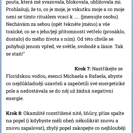
pouta, která mě svazovala, blokovala, ubližovala mi.
Prohlašuji, že to, co je moje, je vskutku moje a co moje
není se tímto rituálem vrací k ….. (jmenujte osobu).
Nechávám za sebou (opět řekněte jméno) a vše
toxické, co se s jeho/její přítomností vetřelo (prosáklo,
dostalo) do mého života s ním). Od této chvíle se
pohybuji jenom vpřed, ve světle, svobodě a lásce. Tak
se staň!"
Krok 7:
Nastříkejte se
Floridskou vodou, esencí Michaela a Rafaela, abyste
co nejdůkladněji uzavřeli a zapečetili své energetické
pole a nedostávala se do něj už žádná negativní
energie.
Krok 8:
Okamžitě rozstřižené nitě, šňůry, příze spalte
na popel (i kdybyste měli oheň několikrát znovu a
znovu zapalovat), zbylý popel zakopejte co nejhlouběji