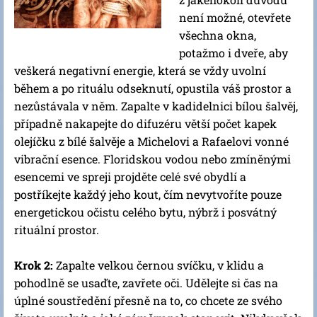
není možné, otevřete
všechna okna,
potažmo i dveře, aby
veškerá negativní energie, která se vždy uvolní
během a po rituálu odseknutí, opustila váš prostor a
nezůstávala v něm. Zapalte v kadidelnici bílou šalvěj,
případně nakapejte do difuzéru větší počet kapek
olejíčku z bílé šalvěje a Michelovi a Rafaelovi vonné
vibrační esence. Floridskou vodou nebo zmíněnými
esencemi ve spreji projděte celé své obydlí a
postříkejte každý jeho kout, čím nevytvoříte pouze
energetickou očistu celého bytu, nýbrž i posvátný
rituální prostor.
Krok 2:
Zapalte velkou černou svíčku, v klidu a
pohodlně se usaďte, zavřete oči. Udělejte si čas na
úplné soustředění přesně na to, co chcete ze svého