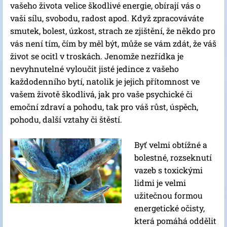
vašeho života velice škodlivé energie, obírají vás o
vaši sílu, svobodu, radost apod. Když zpracováváte
smutek, bolest, úzkost, strach ze zjištění, že někdo pro
vás není tím, čím by měl být, může se vám zdát, že váš
život se ocitl v troskách. Jenomže nezřídka je
nevyhnutelné vyloučit jisté jedince z vašeho
každodenního bytí, natolik je jejich přítomnost ve
vašem životě škodlivá, jak pro vaše psychické či
emoční zdraví a pohodu, tak pro váš růst, úspěch,
pohodu, další vztahy či štěstí.
Byť velmi obtížné a
bolestné, rozseknutí
vazeb s toxickými
lidmi je velmi
užitečnou formou
energetické očisty,
která pomáhá oddělit