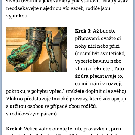
života uvolnit a jaké záměry pak stanovit. Nikdy však
neodsekávejte najednou víc vazeb, rodiče jsou
výjimkou!
Krok 3:
Až budete
připraveni, ovažte si
nohy nití nebo přízí
(nesmí být syntetická,
vyberte bavlnu nebo
vlnu) a řekněte: „Tato
šňůra představuje to,
co mi brání v rozvoji,
pokroku, v pohybu vpřed.“ (můžete doplnit dle svého)
Vlákno představuje toxické provazy, které vás spojují
s určitou osobou (v případě obou rodičů,
s rodičovským párem).
Krok 4:
Velice volně omotejte nití, provázkem, přízí