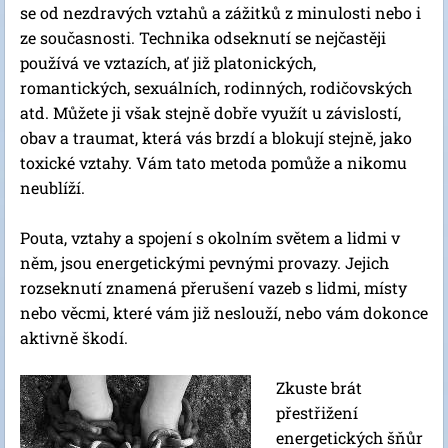
se od nezdravých vztahů a zážitků z minulosti nebo i
ze současnosti. Technika odseknutí se nejčastěji
používá ve vztazích, ať již platonických,
romantických, sexuálních, rodinných, rodičovských
atd. Můžete ji však stejně dobře využít u závislostí,
obav a traumat, která vás brzdí a blokují stejně, jako
toxické vztahy. Vám tato metoda pomůže a nikomu
neublíží.
Pouta, vztahy a spojení s okolním světem a lidmi v
něm, jsou energetickými pevnými provazy. Jejich
rozseknutí znamená přerušení vazeb s lidmi, místy
nebo věcmi, které vám již neslouží, nebo vám dokonce
aktivně škodí.
Zkuste brát
přestřižení
energetických šňůr