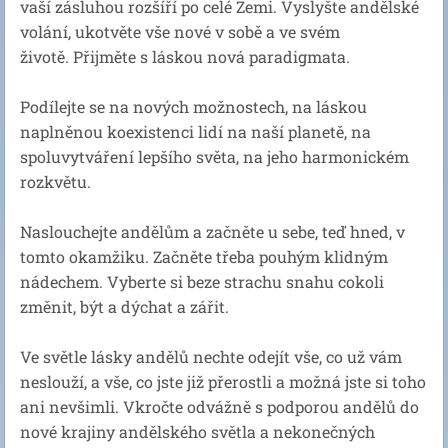
vaší zásluhou rozšíří po celé Zemi. Vyslyšte andělské
volání, ukotvěte vše nové v sobě a ve svém
životě. Přijměte s láskou nová paradigmata.
Podílejte se na nových možnostech, na láskou
naplněnou koexistenci lidí na naší planetě, na
spoluvytváření lepšího světa, na jeho harmonickém
rozkvětu.
Naslouchejte andělům a začněte u sebe, teď hned, v
tomto okamžiku. Začněte třeba pouhým klidným
nádechem. Vyberte si beze strachu snahu cokoli
změnit, být a dýchat a zářit.
Ve světle lásky andělů nechte odejít vše, co už vám
neslouží, a vše, co jste již přerostli a možná jste si toho
ani nevšimli. Vkročte odvážně s podporou andělů do
nové krajiny andělského světla a nekonečných