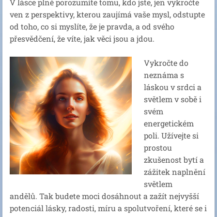
V lásce plně porozumíte tomu, kdo jste, jen vykročte
ven z perspektivy, kterou zaujímá vaše mysl, odstupte
od toho, co si myslíte, že je pravda, a od svého
přesvědčení, že víte, jak věci jsou a jdou.
Vykročte do
neznáma s
láskou v srdci a
světlem v sobě i
svém
energetickém
poli. Užívejte si
prostou
zkušenost bytí a
zážitek naplnění
světlem
andělů. Tak budete moci dosáhnout a zažít nejvyšší
potenciál lásky, radosti, míru a spolutvoření, které se i