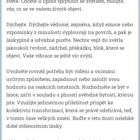
světě. Chcete-li úplně splynout se světlem, milujte,
vše, co se ve vašem životě objeví.
Dýchejte. Dýchejte vědomě, zejména, když emoce nebo
vzpomínky z minulosti vyplouvají na povrch, a pak je
láskyplně a odvážně pusťte. Nechte vejít do světla
jakoukoli tvrdost, zádrhel, překážku, blok, které se
objeví. Vaše vibrace se ještě víc zvýší.
Uvolněte rovněž potřebu být viděni a vnímáni
určitým způsobem, zapadnout nebo založit svou
hodnotu na reakcích ostatních. Rozhodněte se být v
lásce, zářit v souladu s plností světelné bytosti, kterou
jste. Využijte jedinečnou příležitost přispět ke
kolektivní transformaci, která se právě odehrává, teď,
v tomto čase velkých změn. Buďte v této dosti nelehké
době ztělesněním lásky.