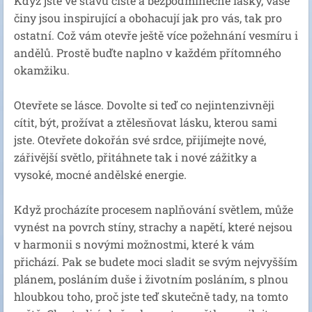
Když jste ve stavu čisté a bezpodmínečné lásky, vaše
činy jsou inspirující a obohacují jak pro vás, tak pro
ostatní. Což vám otevře ještě více požehnání vesmíru i
andělů. Prostě buďte naplno v každém přítomného
okamžiku.
Otevřete se lásce. Dovolte si teď co nejintenzivněji
cítit, být, prožívat a ztělesňovat lásku, kterou sami
jste. Otevřete dokořán své srdce, přijímejte nové,
zářivější světlo, přitáhnete tak i nové zážitky a
vysoké, mocné andělské energie.
Když procházíte procesem naplňování světlem, může
vynést na povrch stíny, strachy a napětí, které nejsou
v harmonii s novými možnostmi, které k vám
přichází. Pak se budete moci sladit se svým nejvyšším
plánem, posláním duše i životním posláním, s plnou
hloubkou toho, proč jste teď skutečně tady, na tomto