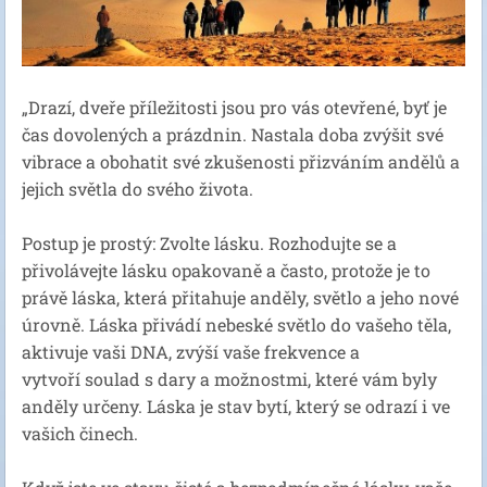
„Drazí, dveře příležitosti jsou pro vás otevřené, byť je
čas dovolených a prázdnin. Nastala doba zvýšit své
vibrace a obohatit své zkušenosti přizváním andělů a
jejich světla do svého života.
Postup je prostý: Zvolte lásku. Rozhodujte se a
přivolávejte lásku opakovaně a často, protože je to
právě láska, která přitahuje anděly, světlo a jeho nové
úrovně. Láska přivádí nebeské světlo do vašeho těla,
aktivuje vaši DNA, zvýší vaše frekvence a
vytvoří soulad s dary a možnostmi, které vám byly
anděly určeny. Láska je stav bytí, který se odrazí i ve
vašich činech.