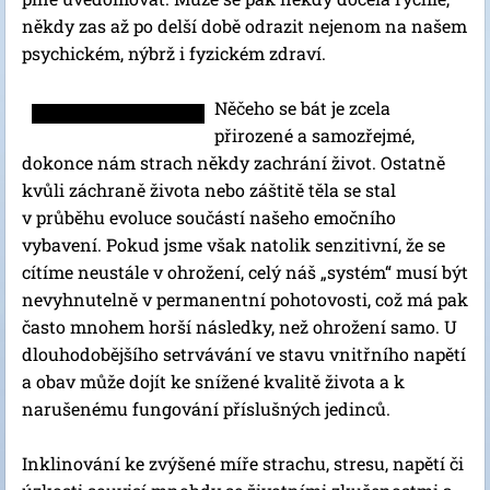
někdy zas až po delší době odrazit nejenom na našem
psychickém, nýbrž i fyzickém zdraví.
Něčeho se bát je zcela
přirozené a samozřejmé,
dokonce nám strach někdy zachrání život. Ostatně
kvůli záchraně života nebo záštitě těla se stal
v průběhu evoluce součástí našeho emočního
vybavení. Pokud jsme však natolik senzitivní, že se
cítíme neustále v ohrožení, celý náš „systém“ musí být
nevyhnutelně v permanentní pohotovosti, což má pak
často mnohem horší následky, než ohrožení samo. U
dlouhodobějšího setrvávání ve stavu vnitřního napětí
a obav může dojít ke snížené kvalitě života a k
narušenému fungování příslušných jedinců.
Inklinování ke zvýšené míře strachu, stresu, napětí či