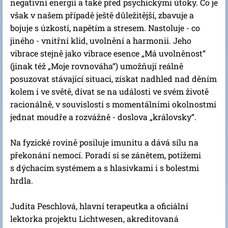
negativní energií a také před psychickými útoky. Co je
však v našem případě ještě důležitější, zbavuje a
bojuje s úzkostí, napětím a stresem. Nastoluje - co
jiného - vnitřní klid, uvolnění a harmonii. Jeho
vibrace stejně jako vibrace esence „Má uvolněnost“
(jinak též „Moje rovnováha“) umožňují reálně
posuzovat stávající situaci, získat nadhled nad děním
kolem i ve světě, dívat se na události ve svém životě
racionálně, v souvislosti s momentálními okolnostmi
jednat moudře a rozvážně - doslova „královsky“.
Na fyzické rovině posiluje imunitu a dává sílu na
překonání nemocí. Poradí si se zánětem, potížemi
s dýchacím systémem a s hlasivkami i s bolestmi
hrdla.
Judita Peschlová, hlavní terapeutka a oficiální
lektorka projektu Lichtwesen, akreditovaná