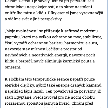
Dalším z efektů je skvělý účinek při potýkání se s
chronickou nespokojeností, a to skrze nastolení
vnitřního míru a klidu. Díky esenci jsme vyrovnanější
a vidíme svět z jiné perspektivy.
„Moje uvolněnost“ se přiřazuje k safírově modrému
paprsku, který má velkou ochrannou moc, stabilizuje,
čistí, vytváří ochrannou bariéru, harmonizuje auru,
navozuje stav mírnosti, očišťuje prostor od
nevhodných a negativních energií, navozuje pocit
klidu a bezpečí, navíc eliminuje karmická pouta a
omezení.
K složkám této terapeutické esence nepatří pouze
éterické olejíčky, nýbrž také energie drahých kamenů,
například lápis lazuli. Ten považovali za posvátný již
staří Egypťané. Představoval pro ně noční oblohu
rozzářenou spoustou jasných hvězd. Chrání před