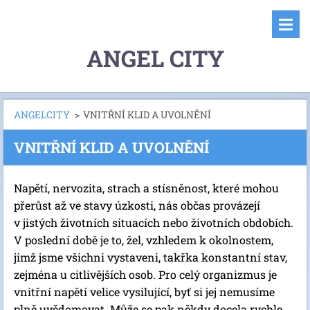
ANGEL CITY
ANGELCITY
>
VNITŘNÍ KLID A UVOLNĚNÍ
VNITŘNÍ KLID A UVOLNĚNÍ
Napětí, nervozita, strach a stísněnost, které mohou
přerůst až ve stavy úzkosti, nás občas provázejí
v jistých životních situacích nebo životních obdobích.
V poslední době je to, žel, vzhledem k okolnostem,
jimž jsme všichni vystaveni, takřka konstantní stav,
zejména u citlivějších osob. Pro celý organizmus je
vnitřní napětí velice vysilující, byť si jej nemusíme
plně uvědomovat. Může se pak někdy docela rychle,