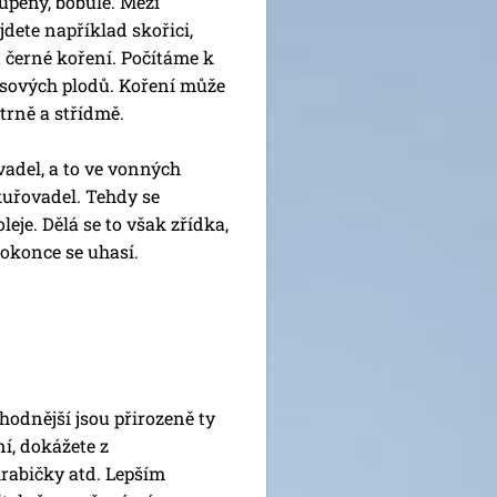
peny, bobule. Mezi
ete například skořici,
a černé koření. Počítáme k
usových plodů. Koření může
atrně a střídmě.
adel, a to ve vonných
kuřovadel. Tehdy se
eje. Dělá se to však zřídka,
okonce se uhasí.
odnější jsou přirozeně ty
ní, dokážete z
krabičky atd. Lepším