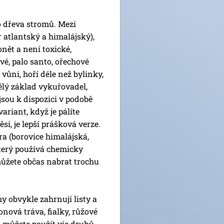
 dřeva stromů. Mezi
r atlantský a himalájský),
nět a není toxické,
vé, palo santo, ořechové
ůni, hoří déle než bylinky,
ělý základ vykuřovadel,
jsou k dispozici v podobě
riant, když je pálíte
í, je lepší prášková verze.
ra (borovice himalájská,
který používá chemicky
 můžete občas nabrat trochu
y obvykle zahrnují listy a
onová tráva, fialky, růžové
 můžete použít víc druhů