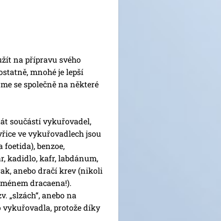
užít na přípravu svého
ostatně, mnohé je lepší
ejme se společně na některé
át součástí vykuřovadel,
yřice ve vykuřovadlech jsou
 foetida), benzoe,
, kadidlo, kafr, labdánum,
rak, anebo dračí krev (nikoli
 jménem dracaena!).
v. „slzách“, anebo na
 vykuřovadla, protože díky