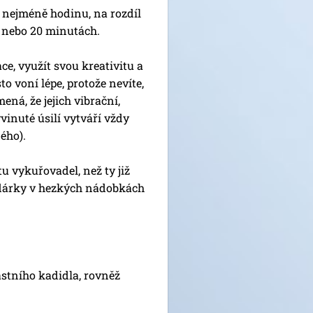
nejméně hodinu, na rozdíl
0 nebo 20 minutách.
 využít svou kreativitu a
o voní lépe, protože nevíte,
ená, že jejich vibrační,
yvinuté úsilí vytváří vždy
ého).
vykuřovadel, než ty již
 dárky v hezkých nádobkách
astního kadidla, rovněž