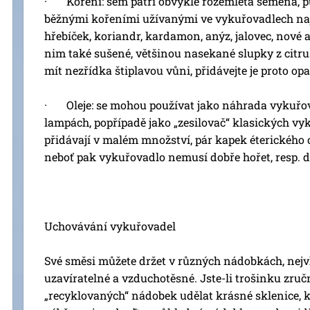
· Koření: sem patří obvykle rozemletá semena, pu
běžnými kořeními užívanými ve vykuřovadlech najd
hřebíček, koriandr, kardamon, anýz, jalovec, nové 
nim také sušené, většinou nasekané slupky z citr
mít nezřídka štiplavou vůni, přidávejte je proto op
· Oleje: se mohou používat jako náhrada vykuřov
lampách, popřípadě jako „zesilovač“ klasických vy
přidávají v malém množství, pár kapek éterického ol
neboť pak vykuřovadlo nemusí dobře hořet, resp. d
Uchovávání vykuřovadel
Své směsi můžete držet v různých nádobkách, nejvh
uzavíratelné a vzduchotěsné. Jste-li trošinku zruč
„recyklovaných“ nádobek udělat krásné sklenice, 