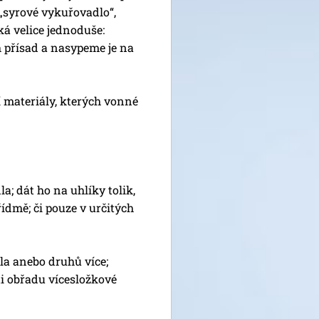
„syrové vykuřovadlo“,
á velice jednoduše:
přísad a nasypeme je na
í materiály, kterých vonné
 dát ho na uhlíky tolik,
ídmě; či pouze v určitých
 anebo druhů více;
ti obřadu vícesložkové