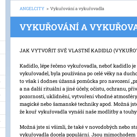
ANGELCITY
>
Vykuřování a vykuřovadla
VYKUŘOVÁNÍ A VYKUŘOV
JAK VYTVOŘIT SVÉ VLASTNÍ KADIDLO (VYKUŘO
Kadidlo, lépe řečeno vykuřovadla, neboť kadidlo j
vykuřovadel, byla používána po celé věky na duch
to však i dodnes úžasná pomůcka pro navození „pr
a na další rituální a jiné účely, očistu, ochranu, při
pozornosti, uklidnění, vytvoření vhodné atmosféry,
magické nebo šamanské techniky apod. Možná jste sl
že kouř vykuřovadla vynáší naše modlitby a touhy
Možná jste si všimli, že také v novodobých nebo st
vykuřovadla docela populární. Jsou mimochodem