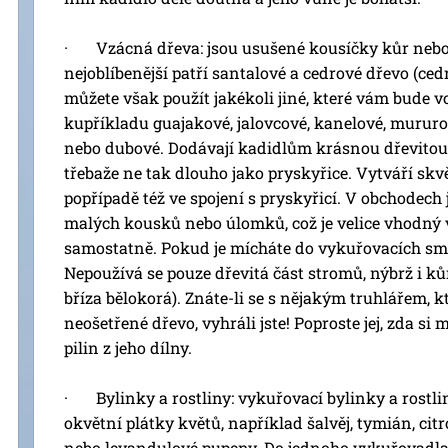
· Vzácná dřeva: jsou usušené kousíčky kůr nebo
nejoblíbenější patří santalové a cedrové dřevo (ced
můžete však použít jakékoli jiné, které vám bude vo
kupříkladu guajakové, jalovcové, kanelové, mururo
nebo dubové. Dodávají kadidlům krásnou dřevitou v
třebaže ne tak dlouho jako pryskyřice. Vytváří skv
popřípadě též ve spojení s pryskyřicí. V obchodech 
malých kousků nebo úlomků, což je velice vhodný va
samostatně. Pokud je mícháte do vykuřovacích směs
Nepoužívá se pouze dřevitá část stromů, nýbrž i ků
bříza bělokorá). Znáte-li se s nějakým truhlářem, 
neošetřené dřevo, vyhráli jste! Poproste jej, zda si
pilin z jeho dílny.
· Bylinky a rostliny: vykuřovací bylinky a rostlin
okvětní plátky květů, například šalvěj, tymián, citr
nebo levandulové pupeny. Do jednoho vykuřovadla