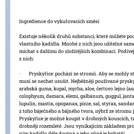
Ingredience do vykuřovacích směsí
Existuje několik druhů substancí, které můžete po
vlastního kadidla. Mnohé z nich jsou užitelné sam
míchat s dalšími do složitějších kombinací. Podív
z nich:
· Pryskyřice: pochází ze stromů. Aby se mohly st
musí se nechat usušit. Nejběžněji používané prysk
arabská guma, kopal, myrha, aloe, čertovo lejno (asa
colophyum, damara, elemi, galbánum, guggul, jantar
lupulin, mastix, opopanax, pinie, sal, styrax, sanda
z toho báječného a bájného tvora, nýbrž ze stromu
Pryskyřice je možné koupit v drobných kouscích, tz
drobněji rozemleté. Jsou vynikajícím základem pro
nim kadidlo déle doutná a jeho vůně je bohatší.