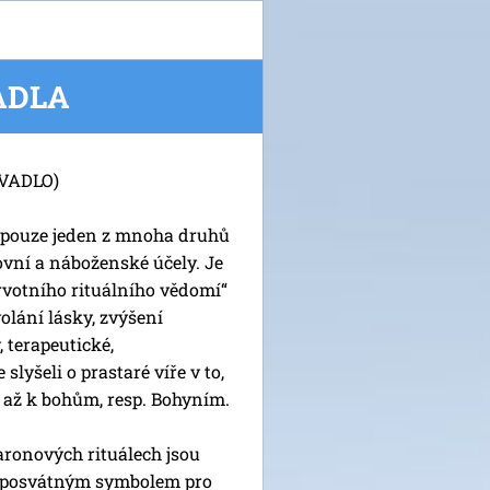
ADLA
VADLO)
e pouze jeden z mnoha druhů
ovní a náboženské účely. Je
votního rituálního vědomí“
volání lásky, zvýšení
 terapeutické,
yšeli o prastaré víře v to,
 až k bohům, resp. Bohyním.
aronových rituálech jsou
 posvátným symbolem pro