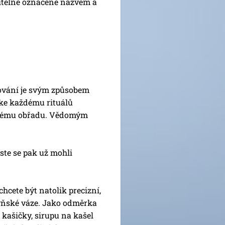
itelně označené názvem a
ování je svým způsobem
 ke každému rituálů
jinému obřadu. Vědomým
ste se pak už mohli
ete být natolik precizní,
hyňské váze. Jako odměrka
 kašičky, sirupu na kašel