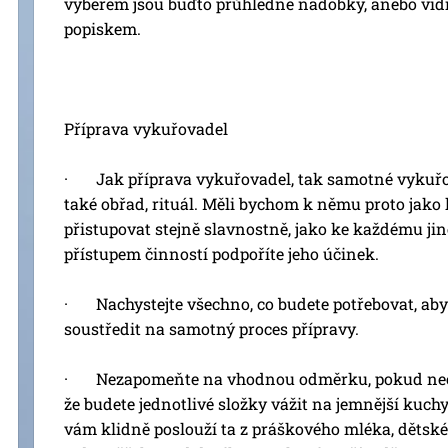
výběrem jsou buďto průhledné nádobky, anebo vid
popiskem.
Příprava vykuřovadel
· Jak příprava vykuřovadel, tak samotné vykuř
také obřad, rituál. Měli bychom k němu proto jako
přistupovat stejně slavnostně, jako ke každému 
přístupem činností podpoříte jeho účinek.
· Nachystejte všechno, co budete potřebovat, aby
soustředit na samotný proces přípravy.
· Nezapomeňte na vhodnou odměrku, pokud nechc
že budete jednotlivé složky vážit na jemnější kuc
vám klidně poslouží ta z práškového mléka, dětské