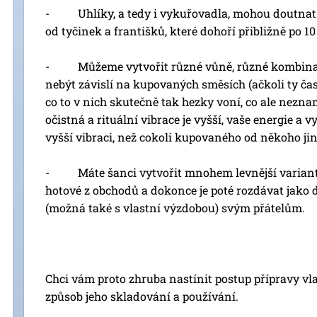
- Uhlíky, a tedy i vykuřovadla, mohou doutnat 
od tyčinek a františků, které dohoří přibližně po 1
- Můžeme vytvořit různé vůně, různé kombinace,
nebýt závislí na kupovaných směsích (ačkoli ty čast
co to v nich skutečně tak hezky voní, co ale neznam
očistná a rituální vibrace je vyšší, vaše energie a v
vyšší vibraci, než cokoli kupovaného od někoho jin
- Máte šanci vytvořit mnohem levnější variantu 
hotové z obchodů a dokonce je poté rozdávat jako
(možná také s vlastní výzdobou) svým přátelům.
Chci vám proto zhruba nastínit postup přípravy vl
způsob jeho skladování a používání.