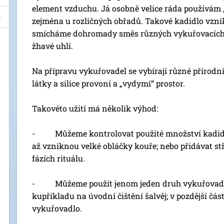
element vzduchu. Já osobně velice ráda používám 
zejména u rozličných obřadů. Takové kadidlo vznik
smícháme dohromady směs různých vykuřovacích 
žhavé uhlí.
Na přípravu vykuřovadel se vybírají různé přírodn
látky a silice provoní a „vydymí“ prostor.
Takovéto užití má několik výhod:
- Můžeme kontrolovat použité množství kadidla;
až vzniknou velké obláčky kouře; nebo přidávat stř
fázích rituálu.
- Můžeme použít jenom jeden druh vykuřovadla
kupříkladu na úvodní čištění šalvěj; v pozdější čás
vykuřovadlo.