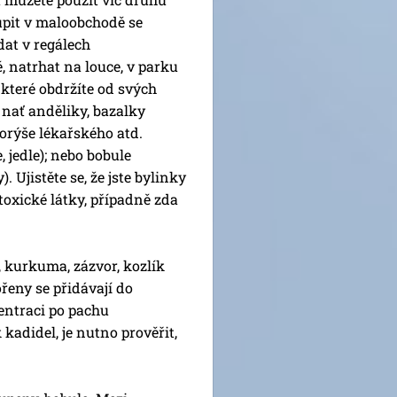
upit v maloobchodě se
dat v regálech
, natrhat na louce, v parku
, které obdržíte od svých
a nať anděliky, bazalky
orýše lékařského atd.
, jedle); nebo bobule
 Ujistěte se, že jste bylinky
toxické látky, případně zda
 kurkuma, zázvor, kozlík
kořeny se přidávají do
centraci po pachu
kadidel, je nutno prověřit,