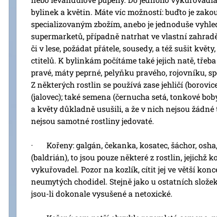
bylinek a květin. Máte víc možností: buďto je zako
specializovaným zbožím, anebo je jednoduše vyhle
supermarketů, případně natrhat ve vlastní zahradě
či v lese, požádat přátele, sousedy, a též sušit květy
ctitelů. K bylinkám počítáme také jejich natě, třeb
pravé, máty peprné, pelyňku pravého, rojovníku, sp
Z některých rostlin se používá zase jehličí (borovice
(jalovec); také semena (černucha setá, tonkové boby).
a květy důkladně usušili, a že v nich nejsou žádné 
nejsou samotné rostliny jedovaté.
· Kořeny: galgán, čekanka, kosatec, šáchor, osha,
(baldrián), to jsou pouze některé z rostlin, jejichž 
vykuřovadel. Pozor na kozlík, cítit jej ve větší kon
neumytých chodidel. Stejně jako u ostatních složek 
jsou-li dokonale vysušené a netoxické.