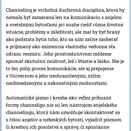
Channeling je vrcholná duchovná disciplína, ktorá by
nemala byť zameraná len na komunikáciu s anjelmi
a svetelnými bytosťami pri snahe riešiť rôzne životné
situácie, problémy a záležitosti, ale mal by byť braný
ako podstata bytia toho, kto sa ním začne zaoberať
a prijímaný ako existencia vlastného vedomia sťa
odrazu vesmíru. Jeho prostredníctvom môžeme
spoznať skutočnú múdrosť, lež i šťastie a lásku. Nie je
to len púhy proces komunikácie, ale aj prepojenie
s Univerzom a jeho neohraničenými, ničím
neobmedzenými a nekonečnými možnosťami.
Automatické písmo i kresba ako veľmi príbuzné
formy channeligu nie sú len nástrojom anjelského
channelingu, ktorý nám umožňuje skontaktovať sa
s říšou anjelov a nebeských bytostí, vyjadriť písmom
či kresbou ich posolstvá a správy, či spontánne