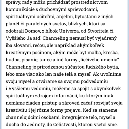
správy, rady môžu prichádzať prostredníctvom
komunikácie s duchovnými sprievodcami,
spirituálnymi učiteľmi, anjelmi, bytosťami z iných
planét či paralelných svetov, blízkych, ktorí sa
odobrali Domov, z hĺbok Univerza, od Stvoriteľa či
Vyššieho Ja atď. Channeling nemusí byť vyjadrený
iba slovami, rečou, ale napríklad akýmkoľvek
kreatívnym počinom, akým môže byť maľba, kresba,
hudba, písanie, tanec a iné formy „liečivého umenia“.
Channeling je prirodzenou súčasťou ľudského bytia,
lebo sme viac ako len naše telá a myseľ. Ak uvoľníme
svoju myseľ a otvárame sa svojmu podvedomiu
i Vyššiemu vedomiu, môžeme sa spojiť s akýmkoľvek
spirituálnym zdrojom informácií, ku ktorým inak
nemáme žiaden prístup a zároveň začať rozvíjať svoju
kreativitu i jej rôzne formy prejavu. Keď sa staneme
channelujúcimi osobami, integrujeme telo, myseľ a
ducha do Jednoty, do Celistvosti, ktorou všetci sme.