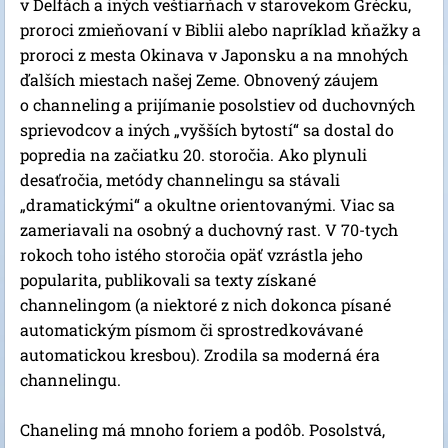
v Delfách a iných veštiarňach v starovekom Grécku,
proroci zmieňovaní v Biblii alebo napríklad kňažky a
proroci z mesta Okinava v Japonsku a na mnohých
ďalších miestach našej Zeme. Obnovený záujem
o channeling a prijímanie posolstiev od duchovných
sprievodcov a iných „vyšších bytostí“ sa dostal do
popredia na začiatku 20. storočia. Ako plynuli
desaťročia, metódy channelingu sa stávali
„dramatickými“ a okultne orientovanými. Viac sa
zameriavali na osobný a duchovný rast. V 70-tych
rokoch toho istého storočia opäť vzrástla jeho
popularita, publikovali sa texty získané
channelingom (a niektoré z nich dokonca písané
automatickým písmom či sprostredkovávané
automatickou kresbou). Zrodila sa moderná éra
channelingu.
Chaneling má mnoho foriem a podôb. Posolstvá,