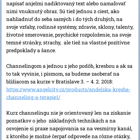
napísať anjelmi nadiktovaný text alebo namaľovať
nimi vnuknutý obraz. Sú tiež jednou z ciest, ako
nahliadnuť do seba samých i do tých druhých, na
svoje vzťahy, rodinné systémy, zdravie, sklony, talenty,
životné smerovanie, psychické rozpoloženie, na svoje
temné stránky, strachy, ale tiež na vlastné pozitívne
predpoklady a šance.
Channelingom a jednou z jeho podôb, kresbou a ak sa
to tak vyvinie, i písmom, sa budeme zaoberať na
blížiacom sa kurze v Bratislave 3. – 4. 2. 2018:
https://www.angelcity.cz/products/andelska-kresba-
channeling-a-terapie1/
Kurz channelingu nie je orientovaný len na získanie
poznatkov o jeho základných technikách a na
osvojenie si praxe napojovania sa na vesmírny kanál,
z ktorého je možné čerpať odpovede na rôzne otázky,